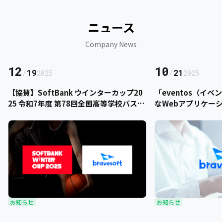
ニュース
Company News
12
10
/
19
/
21
2025
2025
【協賛】SoftBank ウインターカップ20
「eventos（イ
25 令和7年度 第78回全国高等学校バスケ
なWebアプリケー
ットボール選手権大会にbravesoftが協
をご提供いただきま
賛いたします
お知らせ
お知らせ