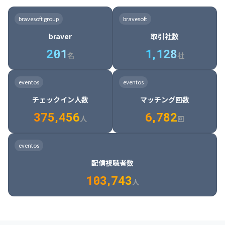
8

6

7

7

7

8

4

4

8

6

5

6

7

7

8

9

3

9

7

8

8

8

9

5

5

9

7

6

7

8

8

9

0

4

bravesoft group
bravesoft
0

8

9

9

9

0

6

6

0

8

7

8

9

9

0

1

5

braver
取引社数
1

9

0

0

0

1

7

7

1

9

8

9

0

0

1

2

6

2
0
1
1
,
1
2
8
8

2

0

9

0

1

1

2

3

7

名
社
9

3

1

0

1

2

2

3

4

8

2

1

4

8

5

4

0

4

2

1

2

3

3

4

5

9

3

2

5

9

6

5

eventos
eventos
1

5

3

2

3

4

4

5

6

0

4

3

6

0

7

6

チェックイン人数
マッチング回数
2

6

4

3

4

5

5

6

7

1

5

4

7

1

8

7

3
7
5
,
4
5
6
6
,
7
8
2
6

5

8

2

9

8

人
回
7

6

9

3

0

9

8

7

0

4

1

0

eventos
9

8

1

5

2

1

配信視聴者数
0

9

2

6

3

2

1
0
3
,
7
4
3
人