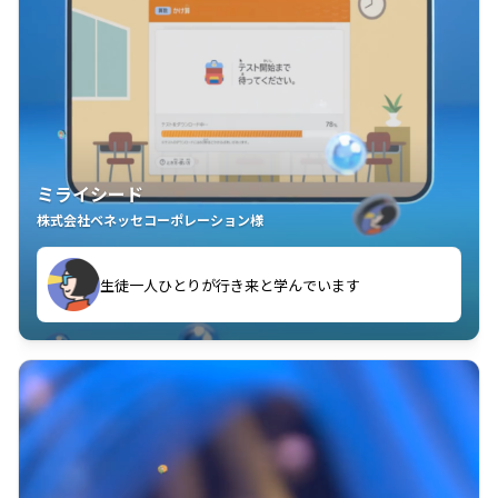
ミライシード
株式会社ベネッセコーポレーション様
現しました
教室中の児童生徒が「問題が解けてうれしい」「解く
児童生徒たちが自ら「学び合う」全員参加の授業が実
ことが楽しい」を実感しています