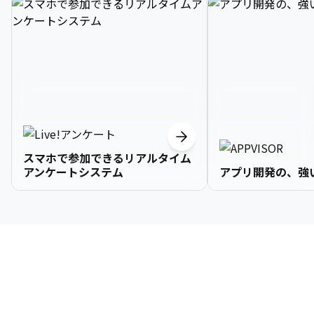
スマホで参加できるリアルタイム
アンケートシステム
アプリ開発の、強
3

1

2

2

2

3

9

4

2

3

3

3

4

0

企業情報
5

3

4

4

4

5

1

6

4

5

5

5

6

2

About Us
7

5

6

6

6

7

3
