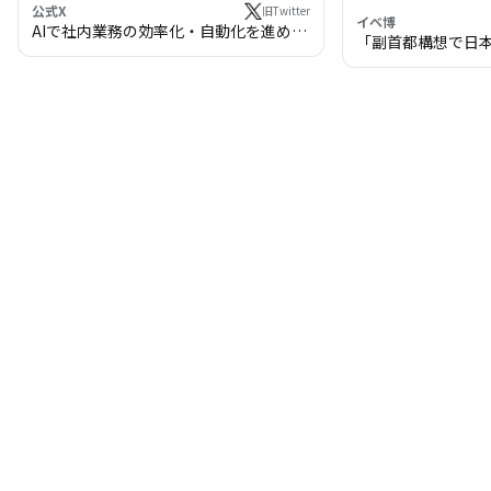
公式X
旧Twitter
イベ博
AIで社内業務の効率化・自動化を進めま
「副首都構想で日
せんか？
わる!? 万博・IR
の将来像」