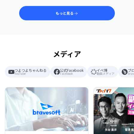
もっと見る
メディア
つよつよちゃんねる
公式Facebook
イベ博
ブ
YouTube
Facebook
動画メディア
brav