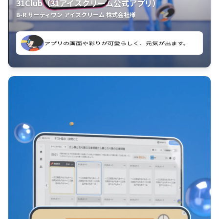
31Club（31アイスクリーム公式アプリ）
B-R サーティワン アイスクリーム 株式会社様
よく見ています。
クラスごとに特典があるようなので使うのが楽しいで
使いやすくて、新フレーバーの情報が通知されるので
す。