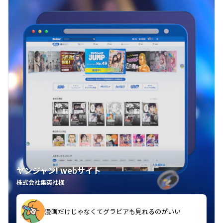
ヤンジャン! webサイト
株式会社集英社様
漫画だけじゃなくてグラビアも見れるのがいい
紙の雑誌買うより安くて助かる