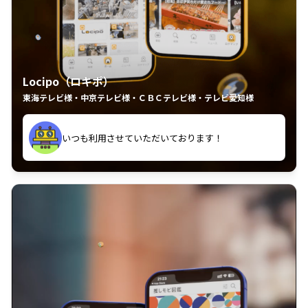
Locipo（ロキポ）
東海テレビ様・中京テレビ様・ＣＢＣテレビ様・テレビ愛知様
れるの嬉しいポイント
いつも利用させていただいております！
中京テレビのおもしろ番組が視聴可能地域外からも見