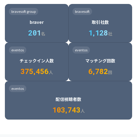
8

6

7

7

7

8

4

4

8

6

5

6

7

7

8

9

3

9

7

8

8

8

9

5

5

9

7

6

7

8

8

9

0

4

bravesoft group
bravesoft
0

8

9

9

9

0

6

6

0

8

7

8

9

9

0

1

5

braver
取引社数
1

9

0

0

0

1

7

7

1

9

8

9

0

0

1

2

6

2
0
1
1
,
1
2
8
8

2

0

9

0

1

1

2

3

7

名
社
9

3

1

0

1

2

2

3

4

8

2

1

4

8

5

4

0

4

2

1

2

3

3

4

5

9

3

2

5

9

6

5

eventos
eventos
1

5

3

2

3

4

4

5

6

0

4

3

6

0

7

6

チェックイン人数
マッチング回数
2

6

4

3

4

5

5

6

7

1

5

4

7

1

8

7

3
7
5
,
4
5
6
6
,
7
8
2
6

5

8

2

9

8

人
回
7

6

9

3

0

9

8

7

0

4

1

0

eventos
9

8

1

5

2

1

配信視聴者数
0

9

2

6

3

2

1
0
3
,
7
4
3
人