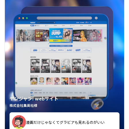
ヤンジャン! webサイト
株式会社集英社様
漫画だけじゃなくてグラビアも見れるのがいい
紙の雑誌買うより安くて助かる