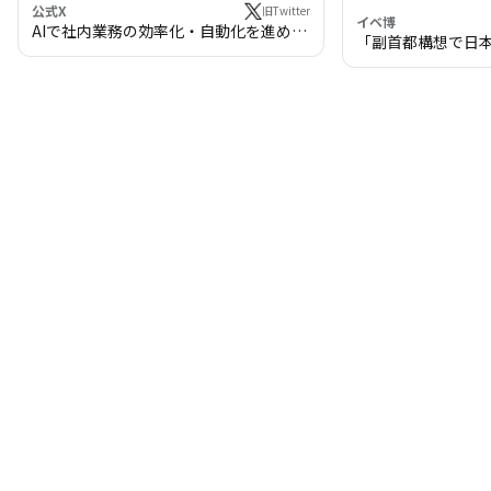
公式X
旧Twitter
イベ博
AIで社内業務の効率化・自動化を進めま
「副首都構想で日
せんか？
わる!? 万博・IR
の将来像」