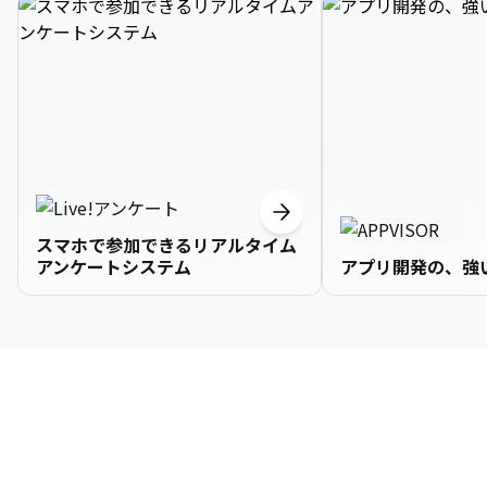
スマホで参加できるリアルタイム
アンケートシステム
アプリ開発の、強
3

1

2

2

2

3

9

4

2

3

3

3

4

0

企業情報
5

3

4

4

4

5

1

6

4

5

5

5

6

2

About Us
7

5

6

6

6

7

3
