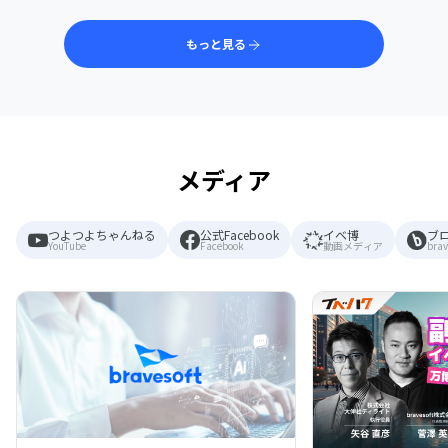
もっと見る
メディア
つよつよちゃんねる
公式Facebook
イベ博
ブ
YouTube
Facebook
動画メディア
brav