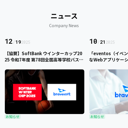
ニュース
Company News
12
10
/
19
/
21
2025
2025
【協賛】SoftBank ウインターカップ20
「eventos（イ
25 令和7年度 第78回全国高等学校バスケ
なWebアプリケー
ットボール選手権大会にbravesoftが協
をご提供いただきま
賛いたします
お知らせ
お知らせ