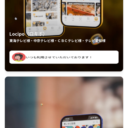
Locipo（ロキポ）
東海テレビ様・中京テレビ様・ＣＢＣテレビ様・テレビ愛知様
れるの嬉しいポイント
いつも利用させていただいております！
中京テレビのおもしろ番組が視聴可能地域外からも見