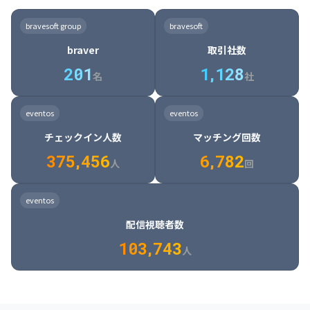
8

6

7

7

7

8

4

4

8

6

5

6

7

7

8

9

3

9

7

8

8

8

9

5

5

9

7

6

7

8

8

9

0

4

bravesoft group
bravesoft
0

8

9

9

9

0

6

6

0

8

7

8

9

9

0

1

5

braver
取引社数
1

9

0

0

0

1

7

7

1

9

8

9

0

0

1

2

6

2
0
1
1
,
1
2
8
8

2

0

9

0

1

1

2

3

7

名
社
9

3

1

0

1

2

2

3

4

8

2

1

4

8

5

4

0

4

2

1

2

3

3

4

5

9

3

2

5

9

6

5

eventos
eventos
1

5

3

2

3

4

4

5

6

0

4

3

6

0

7

6

チェックイン人数
マッチング回数
2

6

4

3

4

5

5

6

7

1

5

4

7

1

8

7

3
7
5
,
4
5
6
6
,
7
8
2
6

5

8

2

9

8

人
回
7

6

9

3

0

9

8

7

0

4

1

0

eventos
9

8

1

5

2

1

配信視聴者数
0

9

2

6

3

2

1
0
3
,
7
4
3
人