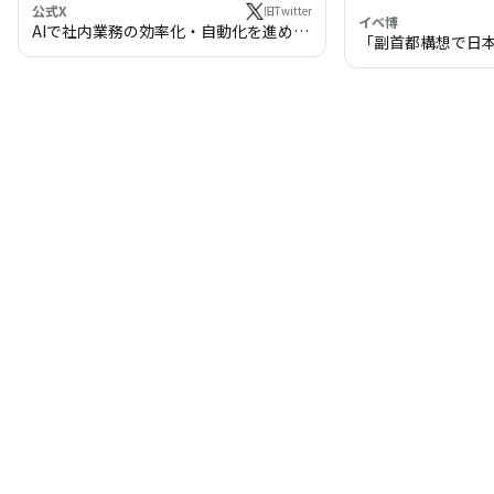
公式X
旧Twitter
イベ博
AIで社内業務の効率化・自動化を進めま
「副首都構想で日
せんか？
わる!? 万博・IR
の将来像」