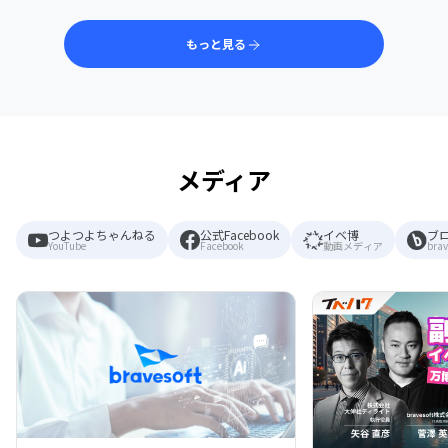
もっと見る
メディア
つよつよちゃんねる
公式Facebook
イベ博
ブ
YouTube
Facebook
動画メディア
brav