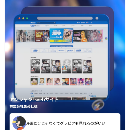
ヤンジャン! webサイト
株式会社集英社様
漫画だけじゃなくてグラビアも見れるのがいい
紙の雑誌買うより安くて助かる