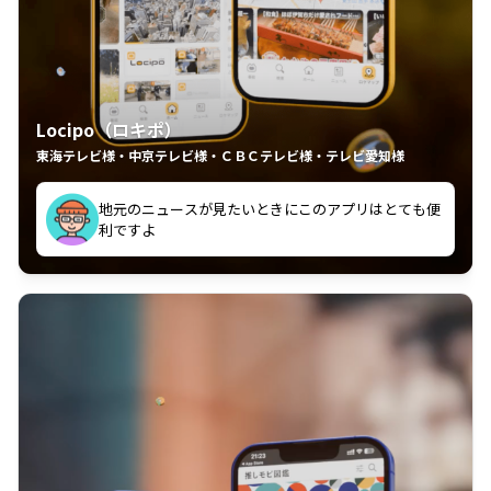
Locipo（ロキポ）
東海テレビ様・中京テレビ様・ＣＢＣテレビ様・テレビ愛知様
れるの嬉しいポイント
いつも利用させていただいております！
中京テレビのおもしろ番組が視聴可能地域外からも見