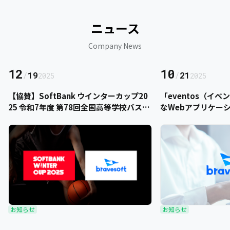
ニュース
Company News
12
10
/
19
/
21
2025
2025
【協賛】SoftBank ウインターカップ20
「eventos（イ
25 令和7年度 第78回全国高等学校バスケ
なWebアプリケー
ットボール選手権大会にbravesoftが協
をご提供いただきま
賛いたします
お知らせ
お知らせ