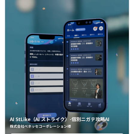
AI StLike（AI ストライク）-個別ニガテ攻略AI
株式会社ベネッセコーポレーション様