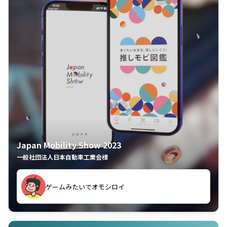
Japan Mobility Show 2023
一般社団法人日本自動車工業会様
ゲームみたいでオモシロイ
久々のモーターショーがアプリでもっと楽しめました