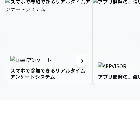
スマホで参加できるリアルタイム
アンケートシステム
アプリ開発の、強
3

1

2

2

2

3

9

4

2

3

3

3

4

0

企業情報
5

3

4

4

4

5

1

6

4

5

5

5

6

2

About Us
7

5

6

6

6

7

3
