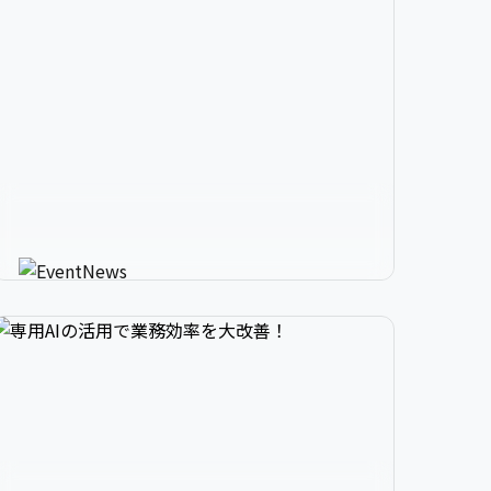


2

3

9

生成AIが進化させるイベント情


3

4

0

報メディア
AIが使う人にカスタマイズしたイベント情報を
教えてくれる新感覚サービス