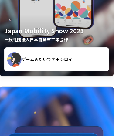
Japan Mobility Show 2023
一般社団法人日本自動車工業会様
久々のモーターショーがアプリでもっと楽
間も滞在してしまった
しめました
夢中で推しモビを探してビッグサイトで6時