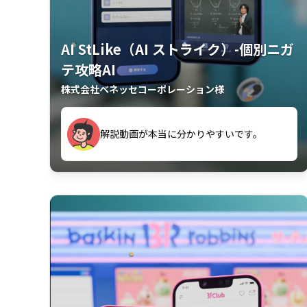
AI StLike（AI ストライク）-個別ニガ
テ攻略AI
株式会社ベネッセコーポレーション様
が、復習するのに非常に役立っている。
解説動画が本当に分かりやすいです。
古文漢文を主に使わせていただいている