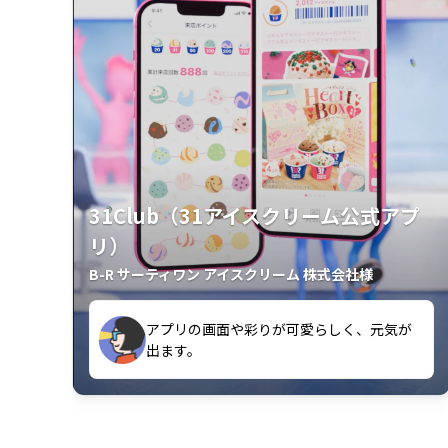
31Club（31アイスクリーム公式アプ
リ）
B-R サーティワン アイスクリーム 株式会社様
クラスごとに特典があるようなので使うの
出ます。
が楽しいです。
アプリの画面や彩りが可愛らしく、元気が