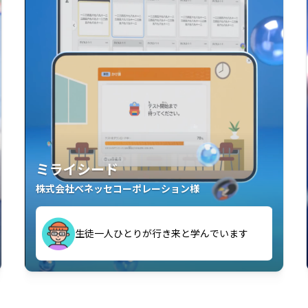
ミライシード
株式会社ベネッセコーポレーション様
す
生徒一人ひとりが行き来と学んでいます
い」「解くことが楽しい」を実感していま
教室中の児童生徒が「問題が解けてうれし