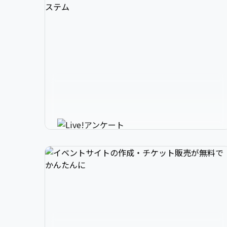
3

1

2

スマホで参加できるリアルタイ
4

2

3

ムアンケートシステム
イベントニュースは下記でお願いします