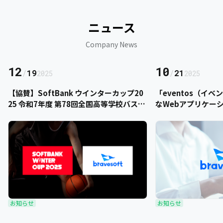
ニュース
Company News
12
10
/
19
/
21
2025
2025
【協賛】SoftBank ウインターカップ20
「eventos（イ
25 令和7年度 第78回全国高等学校バスケ
なWebアプリケー
ットボール選手権大会にbravesoftが協
をご提供いただきま
賛いたします
お知らせ
お知らせ