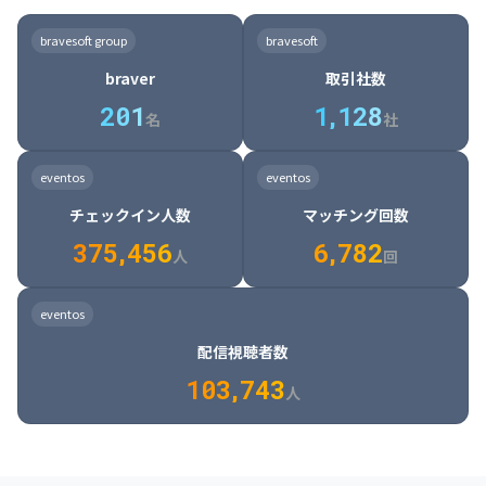
8

6

7

7

7

8

4

4

8

6

5

6

7

7

8

9

3

9

7

8

8

8

9

5

5

9

7

6

7

8

8

9

0

4

bravesoft group
bravesoft
0

8

9

9

9

0

6

6

0

8

7

8

9

9

0

1

5

braver
取引社数
1

9

0

0

0

1

7

7

1

9

8

9

0

0

1

2

6

2
0
1
1
,
1
2
8
8

2

0

9

0

1

1

2

3

7

名
社
9

3

1

0

1

2

2

3

4

8

2

1

4

8

5

4

0

4

2

1

2

3

3

4

5

9

3

2

5

9

6

5

eventos
eventos
1

5

3

2

3

4

4

5

6

0

4

3

6

0

7

6

チェックイン人数
マッチング回数
2

6

4

3

4

5

5

6

7

1

5

4

7

1

8

7

3
7
5
,
4
5
6
6
,
7
8
2
6

5

8

2

9

8

人
回
7

6

9

3

0

9

8

7

0

4

1

0

eventos
9

8

1

5

2

1

配信視聴者数
0

9

2

6

3

2

1
0
3
,
7
4
3
人