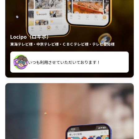
Locipo（ロキポ）
東海テレビ様・中京テレビ様・ＣＢＣテレビ様・テレビ愛知様
れるの嬉しいポイント
いつも利用させていただいております！
中京テレビのおもしろ番組が視聴可能地域外からも見