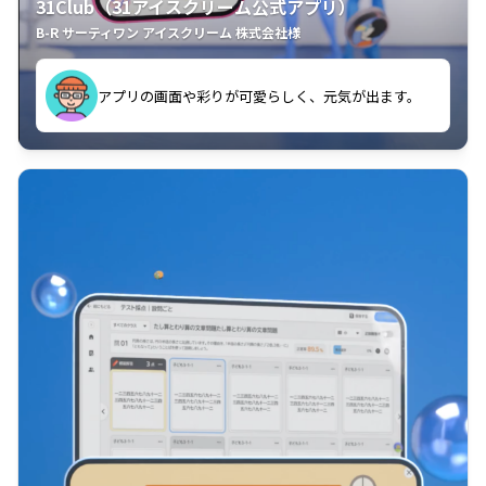
31Club（31アイスクリーム公式アプリ）
B-R サーティワン アイスクリーム 株式会社様
よく見ています。
クラスごとに特典があるようなので使うのが楽しいで
使いやすくて、新フレーバーの情報が通知されるので
す。