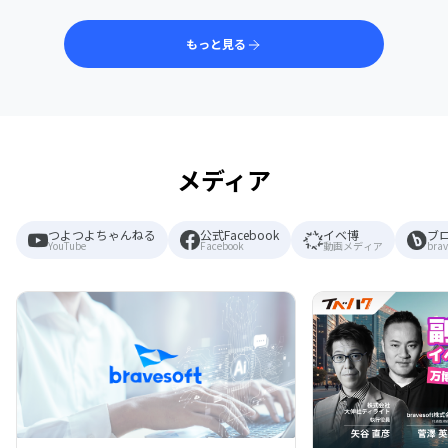
もっと見る
メディア
つよつよちゃんねる
公式Facebook
イベ博
ブ
YouTube
Facebook
動画メディア
brav