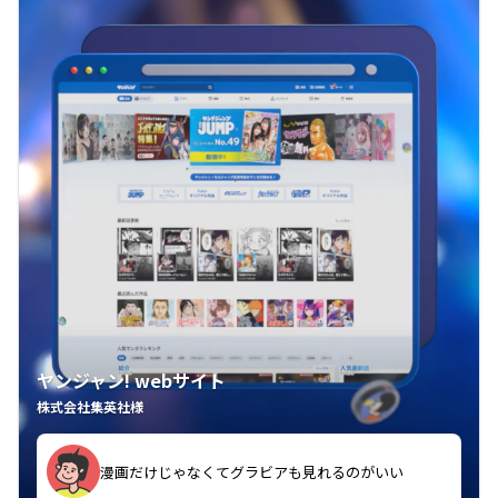
ヤンジャン! webサイト
株式会社集英社様
漫画だけじゃなくてグラビアも見れるのがいい
紙の雑誌買うより安くて助かる