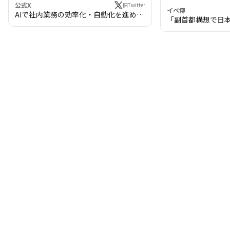
公式X
旧Twitter
イベ博
AIで社内業務の効率化・自動化を進めま
「副首都構想で日
せんか？
わる!? 万博・IR
の将来像」