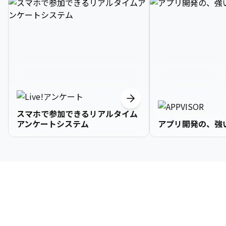
スマホで参加できるリアルタイム
アンケートシステム
アプリ開発の、強
3

1

2

2

2

3

9

4

2

3

3

3

4

0

企業情報
5

3

4

4

4

5

1

6

4

5

5

5

6

2

About Us
7

5

6

6

6

7

3
