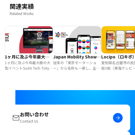
関連実績
Related Works
1ヶ月に及ぶ今年最大級
Japan Mobility Show
Locipo（ロキポ
の大型イベントSusHi
1ヶ月に及ぶ今年最大級の大
2023
従来の「東京モーターショ
愛知県名古屋市の民
型イベントSusHi Tech Tokyo
ー」から名称も一新し、企業
局5局（東海テレビ
Tech Tokyo 2024を
2024をeventosがサポート
側が一方的に見せるのではな
レビ・ＣＢＣテレビ
eventosがサポート
く、参加者とともに未来を考
レ・テレビ愛知）が
える場というコンセプトで開
動画配信プラットフ
催された「Japan Mobility
ービス「Locipo」 
Show 2023」。bravesoftが
「Locipo」の保守
このイベントの公式アプリ
加開発をbravesof
「推しモビ図鑑」の開発を
した。
eventosをベースに担当しま
お問い合わせ
した。
Contact Us