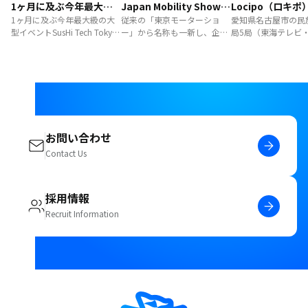
1ヶ月に及ぶ今年最大級
Japan Mobility Show
Locipo（ロキポ
の大型イベントSusHi
1ヶ月に及ぶ今年最大級の大
2023
従来の「東京モーターショ
愛知県名古屋市の民
型イベントSusHi Tech Tokyo
ー」から名称も一新し、企業
局5局（東海テレビ
Tech Tokyo 2024を
2024をeventosがサポート
側が一方的に見せるのではな
レビ・ＣＢＣテレビ
eventosがサポート
く、参加者とともに未来を考
レ・テレビ愛知）が
える場というコンセプトで開
動画配信プラットフ
催された「Japan Mobility
ービス「Locipo」 
Show 2023」。bravesoftが
「Locipo」の保守
このイベントの公式アプリ
加開発をbravesof
「推しモビ図鑑」の開発を
した。
eventosをベースに担当しま
お問い合わせ
した。
Contact Us
採用情報
Recruit Information