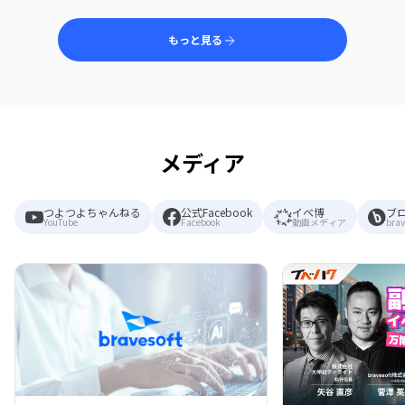
もっと見る
メディア
つよつよちゃんねる
公式Facebook
イベ博
ブ
YouTube
Facebook
動画メディア
brav