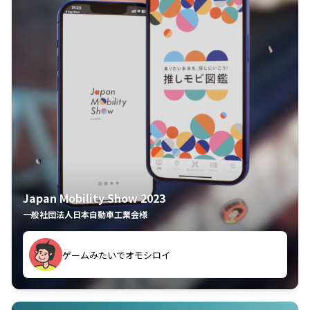
Japan Mobility Show 2023
一般社団法人日本自動車工業会様
ゲームみたいでオモシロイ
久々のモーターショーがアプリでもっと楽しめました