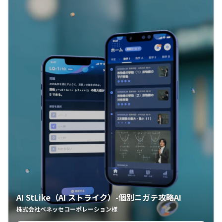
AI StLike（AI ストライク）-個別ニガテ攻略AI
株式会社ベネッセコーポレーション様