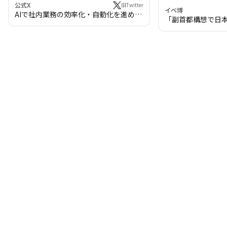
公式X
旧Twitter
イベ博
AIで社内業務の効率化・自動化を進めま
「副首都構想で日
せんか？
わる!? 万博・IR
の将来像」