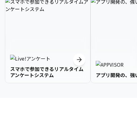
スマホで参加できるリアルタイム
アンケートシステム
アプリ開発の、強
3

1

2

2

2

3

9

4

2

3

3

3

4

0

企業情報
5

3

4

4

4

5

1

6

4

5

5

5

6

2

About Us
7

5

6

6

6

7

3
