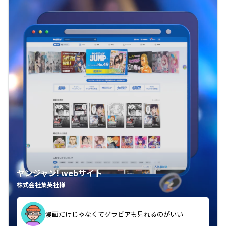
ヤンジャン! webサイト
株式会社集英社様
漫画だけじゃなくてグラビアも見れるのがいい
紙の雑誌買うより安くて助かる