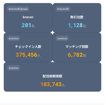
8

6

7

7

7

8

4

4

8

6

5

6

7

7

8

9

3

9

7

8

8

8

9

5

5

9

7

6

7

8

8

9

0

4

bravesoft group
bravesoft
0

8

9

9

9

0

6

6

0

8

7

8

9

9

0

1

5

braver
取引社数
1

9

0

0

0

1

7

7

1

9

8

9

0

0

1

2

6

2
0
1
1
,
1
2
8
8

2

0

9

0

1

1

2

3

7

名
社
9

3

1

0

1

2

2

3

4

8

2

1

4

8

5

4

0

4

2

1

2

3

3

4

5

9

3

2

5

9

6

5

eventos
eventos
1

5

3

2

3

4

4

5

6

0

4

3

6

0

7

6

チェックイン人数
マッチング回数
2

6

4

3

4

5

5

6

7

1

5

4

7

1

8

7

3
7
5
,
4
5
6
6
,
7
8
2
6

5

8

2

9

8

人
回
7

6

9

3

0

9

8

7

0

4

1

0

eventos
9

8

1

5

2

1

配信視聴者数
0

9

2

6

3

2

1
0
3
,
7
4
3
人