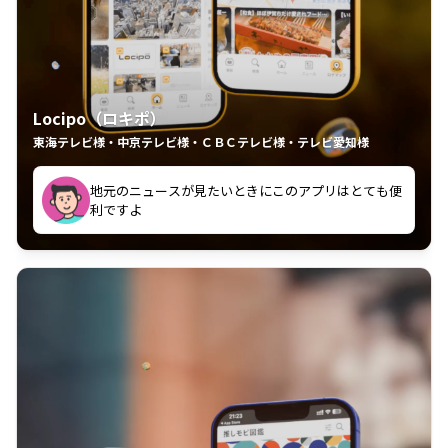
Locipo（ロキポ）
東海テレビ様・中京テレビ様・ＣＢＣテレビ様・テレビ愛知様
れるの嬉しいポイント
いつも利用させていただいております！
中京テレビのおもしろ番組が視聴可能地域外からも見