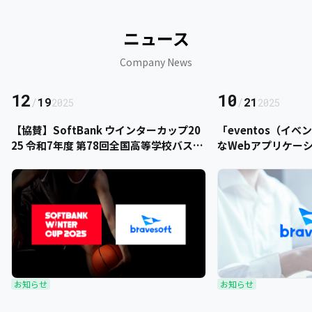
ニュース
Company News
12
10
/
19
/
21
2025
2025
【協賛】SoftBank ウインターカップ20
「eventos（イ
25 令和7年度 第78回全国高等学校バスケ
なWebアプリケー
ットボール選手権大会にbravesoftが協
をご提供いただきま
賛いたします
お知らせ
お知らせ