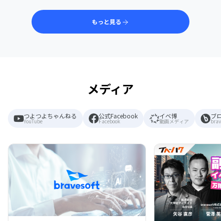
もっと見る
メディア
つよつよちゃんねる
公式Facebook
イベ博
ブ
YouTube
Facebook
動画メディア
brav