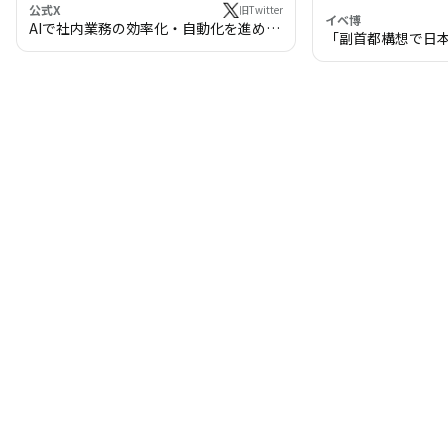
公式X
旧Twitter
イベ博
AIで社内業務の効率化・自動化を進めま
「副首都構想で日
せんか？
わる!? 万博・IR
の将来像」