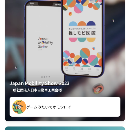
Japan Mobility Show 2023
一般社団法人日本自動車工業会様
ゲームみたいでオモシロイ
久々のモーターショーがアプリでもっと楽しめました