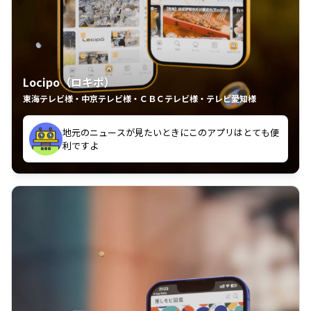
Locipo（ロキポ）
東海テレビ様・中京テレビ様・ＣＢＣテレビ様・テレビ愛知様
れるの嬉しいポイント
いつも利用させていただいております！
中京テレビのおもしろ番組が視聴可能地域外からも見