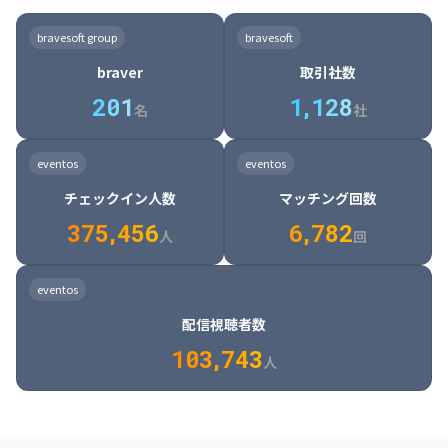
8

6

7

7

7

8

4

4

8

6

5

6

7

7

8

9

3

9

7

8

8

8

9

5

5

9

7

6

7

8

8

9

0

4

bravesoft group
bravesoft
0

8

9

9

9

0

6

6

0

8

7

8

9

9

0

1

5

braver
取引社数
1

9

0

0

0

1

7

7

1

9

8

9

0

0

1

2

6

2
0
1
1
,
1
2
8
8

2

0

9

0

1

1

2

3

7

名
社
9

3

1

0

1

2

2

3

4

8

2

1

4

8

5

4

0

4

2

1

2

3

3

4

5

9

3

2

5

9

6

5

eventos
eventos
1

5

3

2

3

4

4

5

6

0

4

3

6

0

7

6

チェックイン人数
マッチング回数
2

6

4

3

4

5

5

6

7

1

5

4

7

1

8

7

3
7
5
,
4
5
6
6
,
7
8
2
6

5

8

2

9

8

人
回
7

6

9

3

0

9

8

7

0

4

1

0

eventos
9

8

1

5

2

1

配信視聴者数
0

9

2

6

3

2

1
0
3
,
7
4
3
人