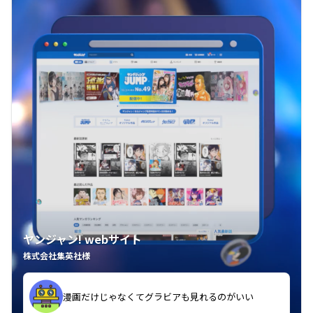
ヤンジャン! webサイト
株式会社集英社様
漫画だけじゃなくてグラビアも見れるのがいい
紙の雑誌買うより安くて助かる