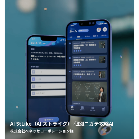
AI StLike（AI ストライク）-個別ニガテ攻略AI
株式会社ベネッセコーポレーション様