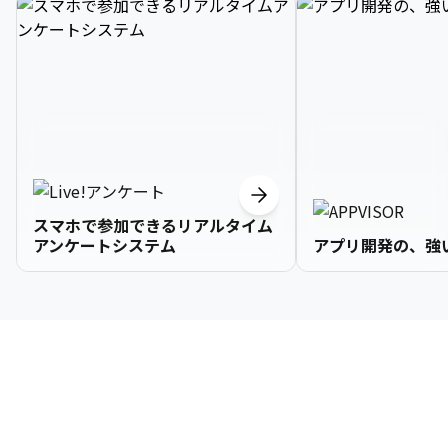
スマホで参加できるリアルタイム
アンケートシステム
アプリ開発の、強
3

1

2

2

2

3

9

4

2

3

3

3

4

0

企業情報
5

3

4

4

4

5

1

6

4

5

5

5

6

2

About Us
7

5

6

6

6

7

3
