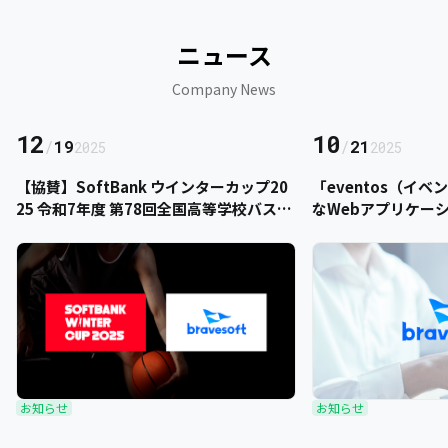
ニュース
Company News
12
10
/
19
/
21
2025
2025
【協賛】SoftBank ウインターカップ20
「eventos（イ
25 令和7年度 第78回全国高等学校バスケ
なWebアプリケー
ットボール選手権大会にbravesoftが協
をご提供いただきま
賛いたします
お知らせ
お知らせ