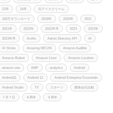
23卒
24卒
31アイスクリーム
100万ダウンロード
2019年
2020年
2021
2021年
2022年
2022年卒
2023
2023年
2023年卒
Actifio
Admin Directory API
AI
AI StLike
Amazing MEIJIN
Amazon Audible
Amazon Braket
Amazon Linux
Amazon Location
amazon one
AMP
analytics
Android
Android11
Android 12
Android Enterprise Essentials
Android Studio
TV
スポーツ
開発会社比較
７月７日
８周年
９周年