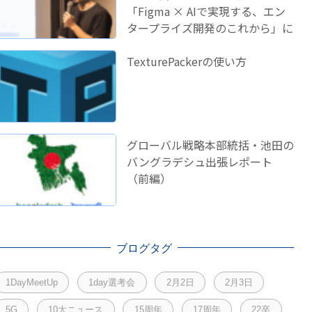
「Figma × AIで実現する、エン
タープライズ開発のこれから」に
登壇しました！
TexturePackerの使い方
グローバル戦略本部統括・池田の
バングラデシュ出張レポート
（前編）
ブログタグ
1DayMeetUp
1day選考会
2月2日
2月3日
5G
10大ニュース
15周年
17周年
22卒