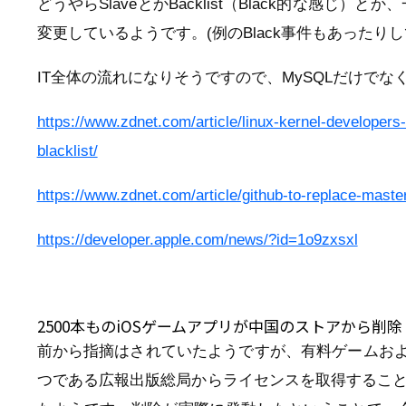
どうやらSlaveとかBacklist（Black的な感
変更しているようです。(例のBlack事件もあったり
IT全体の流れになりそうですので、MySQLだけで
https://www.zdnet.com/article/linux-kernel-developers
blacklist/
https://www.zdnet.com/article/github-to-replace-master
https://developer.apple.com/news/?id=1o9zxsxl
2500本ものiOSゲームアプリが中国のストアから削除
前から指摘はされていたようですが、有料ゲームお
つである広報出版総局からライセンスを取得すること