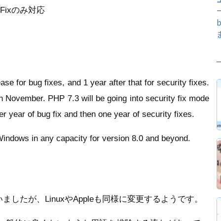
ィFixのみ対応
e for bug fixes, and 1 year after that for security fixes.
in November. PHP 7.3 will be going into security fix mode
r year of bug fix and then one year of security fixes.
Windows in any capacity for version 8.0 and beyond.
したが、LinuxやAppleも同様に変更するようです。