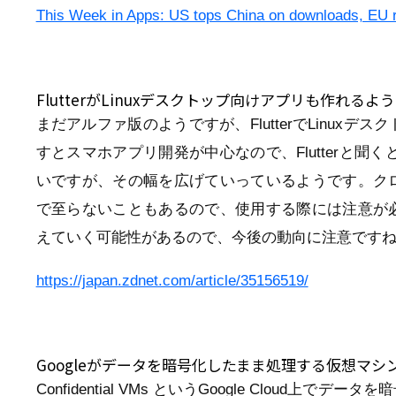
This Week in Apps: US tops China on downloads, EU r
FlutterがLinuxデスクトップ向けアプリも作れるよ
まだアルファ版のようですが、FlutterでLinu
すとスマホアプリ開発が中心なので、Flutterと聞くと
いですが、その幅を広げていっているようです。ク
で至らないこともあるので、使用する際には注意が
えていく可能性があるので、今後の動向に注意です
https://japan.zdnet.com/article/35156519/
Googleがデータを暗号化したまま処理する仮想マシ
Confidential VMs というGoogle Clou