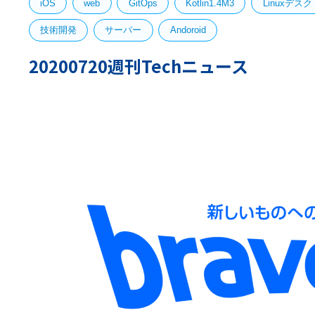
iOS
web
GitOps
Kotlin1.4M3
Linuxデス
技術開発
サーバー
Andoroid
20200720週刊Techニュース