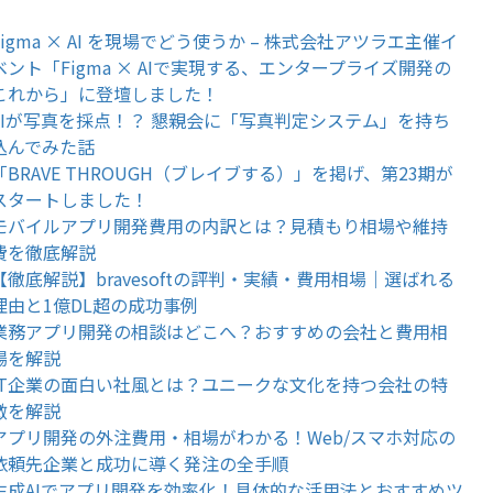
Figma × AI を現場でどう使うか – 株式会社アツラエ主催イ
ベント「Figma × AIで実現する、エンタープライズ開発の
これから」に登壇しました！
AIが写真を採点！？ 懇親会に「写真判定システム」を持ち
込んでみた話
「BRAVE THROUGH（ブレイブする）」を掲げ、第23期が
スタートしました！
モバイルアプリ開発費用の内訳とは？見積もり相場や維持
費を徹底解説
【徹底解説】bravesoftの評判・実績・費用相場｜選ばれる
理由と1億DL超の成功事例
業務アプリ開発の相談はどこへ？おすすめの会社と費用相
場を解説
IT企業の面白い社風とは？ユニークな文化を持つ会社の特
徴を解説
アプリ開発の外注費用・相場がわかる！Web/スマホ対応の
依頼先企業と成功に導く発注の全手順
生成AIでアプリ開発を効率化！具体的な活用法とおすすめツ