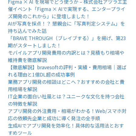
Figma × AI を現場でどう使うか – 株式会社アツラエ主
催イベント「Figma × AIで実現する、エンタープライ
ズ開発のこれから」に登壇しました！
AIが写真を採点！？ 懇親会に「写真判定システム」を
持ち込んでみた話
「BRAVE THROUGH（ブレイブする）」を掲げ、第23
期がスタートしました！
モバイルアプリ開発費用の内訳とは？見積もり相場や
維持費を徹底解説
【徹底解説】bravesoftの評判・実績・費用相場｜選ば
れる理由と1億DL超の成功事例
業務アプリ開発の相談はどこへ？おすすめの会社と費
用相場を解説
IT企業の面白い社風とは？ユニークな文化を持つ会社
の特徴を解説
アプリ開発の外注費用・相場がわかる！Web/スマホ対
応の依頼先企業と成功に導く発注の全手順
生成AIでアプリ開発を効率化！具体的な活用法とおす
すめツール