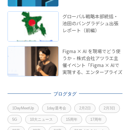
グローバル戦略本部統括・
池田のバングラデシュ出張
レポート（前編）
Figma × AI を現場でどう使
うか – 株式会社アツラエ主
催イベント「Figma × AIで
実現する、エンタープライズ
開発のこれから」に登壇し
ました！
ブログタグ
1DayMeetUp
1day選考会
2月2日
2月3日
5G
10大ニュース
15周年
17周年