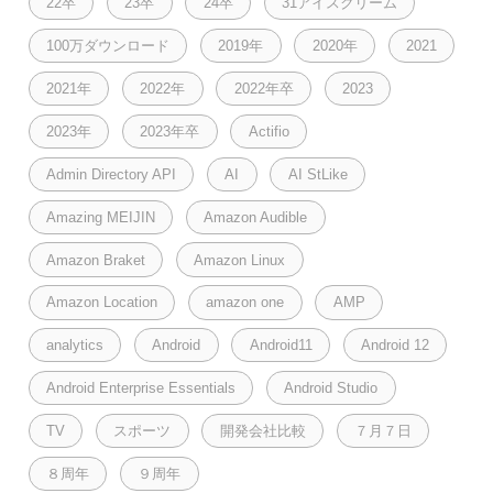
22卒
23卒
24卒
31アイスクリーム
100万ダウンロード
2019年
2020年
2021
2021年
2022年
2022年卒
2023
2023年
2023年卒
Actifio
Admin Directory API
AI
AI StLike
Amazing MEIJIN
Amazon Audible
Amazon Braket
Amazon Linux
Amazon Location
amazon one
AMP
analytics
Android
Android11
Android 12
Android Enterprise Essentials
Android Studio
TV
スポーツ
開発会社比較
７月７日
８周年
９周年