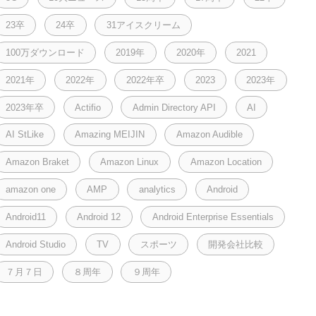
23卒
24卒
31アイスクリーム
100万ダウンロード
2019年
2020年
2021
2021年
2022年
2022年卒
2023
2023年
2023年卒
Actifio
Admin Directory API
AI
AI StLike
Amazing MEIJIN
Amazon Audible
Amazon Braket
Amazon Linux
Amazon Location
amazon one
AMP
analytics
Android
Android11
Android 12
Android Enterprise Essentials
Android Studio
TV
スポーツ
開発会社比較
７月７日
８周年
９周年