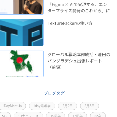
「Figma × AIで実現する、エン
タープライズ開発のこれから」に
登壇しました！
TexturePackerの使い方
グローバル戦略本部統括・池田の
バングラデシュ出張レポート
（前編）
ブログタグ
1DayMeetUp
1day選考会
2月2日
2月3日
5G
10大ニュース
15周年
17周年
22卒