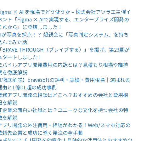
Figma × AI を現場でどう使うか – 株式会社アツラエ主催イ
ベント「Figma × AIで実現する、エンタープライズ開発の
これから」に登壇しました！
AIが写真を採点！？ 懇親会に「写真判定システム」を持ち
込んでみた話
「BRAVE THROUGH（ブレイブする）」を掲げ、第23期が
スタートしました！
モバイルアプリ開発費用の内訳とは？見積もり相場や維持
費を徹底解説
【徹底解説】bravesoftの評判・実績・費用相場｜選ばれる
理由と1億DL超の成功事例
業務アプリ開発の相談はどこへ？おすすめの会社と費用相
場を解説
IT企業の面白い社風とは？ユニークな文化を持つ会社の特
徴を解説
アプリ開発の外注費用・相場がわかる！Web/スマホ対応の
依頼先企業と成功に導く発注の全手順
生成AIでアプリ開発を効率化！具体的な活用法とおすすめツ