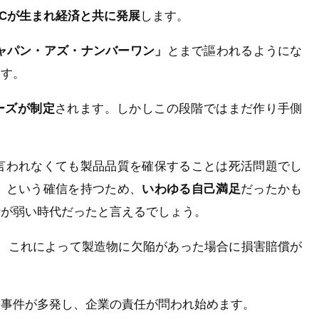
QCが生まれ経済と共に発展
します。
ャパン・アズ・ナンバーワン」
とまで謳われるようにな
ます。
リーズが制定
されます。しかしこの段階ではまだ作り手側
言われなくても製品品質を確保することは死活問題でし
」という確信を持つため、
いわゆる自己満足
だったかも
者が弱い時代だったと言えるでしょう。
、これによって製造物に欠陥があった場合に損害賠償が
す事件が多発し、企業の責任が問われ始めます。