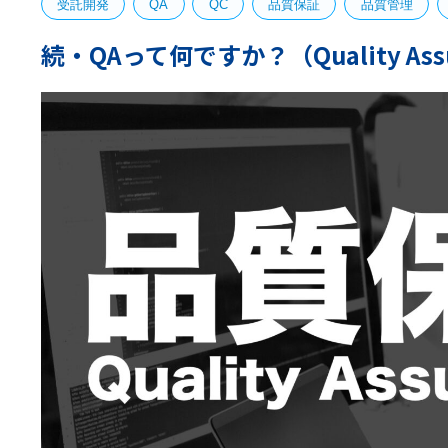
受託開発
QA
QC
品質保証
品質管理
続・QAって何ですか？（Quality A