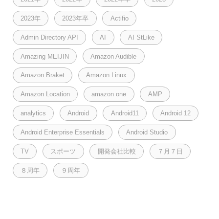
2023年
2023年卒
Actifio
Admin Directory API
AI
AI StLike
Amazing MEIJIN
Amazon Audible
Amazon Braket
Amazon Linux
Amazon Location
amazon one
AMP
analytics
Android
Android11
Android 12
Android Enterprise Essentials
Android Studio
TV
スポーツ
開発会社比較
７月７日
８周年
９周年