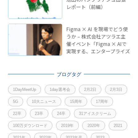
レポート（前編）
Figma × AI を現場でどう使
うか – 株式会社アツラエ主
催イベント「Figma × AIで
実現する、エンタープライズ
開発のこれから」に登壇し
ました！
ブログタグ
1DayMeetUp
1day選考会
2月2日
2月3日
5G
10大ニュース
15周年
17周年
22卒
23卒
24卒
31アイスクリーム
100万ダウンロード
2019年
2020年
2021
2021年
2022年
2022年卒
2023