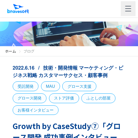
ホーム
ブログ
2022.6.16
技術・開発情報
マーケティング・ビ
ジネス戦略
カスタマーサクセス・顧客事例
受託開発
MAU
グロース支援
グロース開発
ストア評価
ふとしの部屋
お客様インタビュー
Growth by CaseStudy⑦「グロ
ース開発 成功事例インタビュー