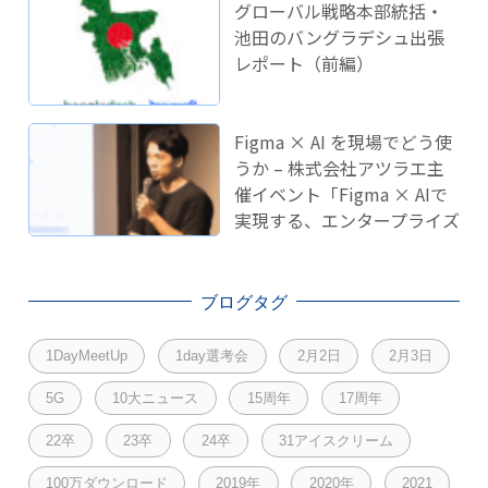
グローバル戦略本部統括・
池田のバングラデシュ出張
レポート（前編）
Figma × AI を現場でどう使
うか – 株式会社アツラエ主
催イベント「Figma × AIで
実現する、エンタープライズ
開発のこれから」に登壇し
ました！
ブログタグ
1DayMeetUp
1day選考会
2月2日
2月3日
5G
10大ニュース
15周年
17周年
22卒
23卒
24卒
31アイスクリーム
100万ダウンロード
2019年
2020年
2021