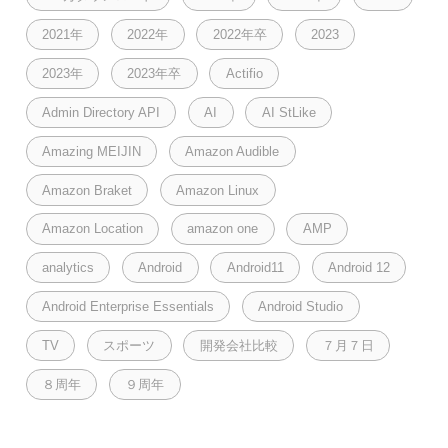
2021年
2022年
2022年卒
2023
2023年
2023年卒
Actifio
Admin Directory API
AI
AI StLike
Amazing MEIJIN
Amazon Audible
Amazon Braket
Amazon Linux
Amazon Location
amazon one
AMP
analytics
Android
Android11
Android 12
Android Enterprise Essentials
Android Studio
TV
スポーツ
開発会社比較
７月７日
８周年
９周年