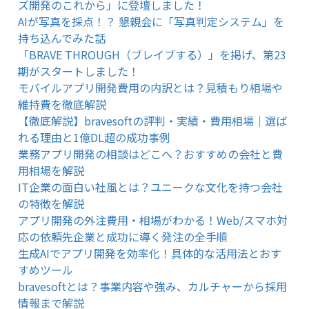
ズ開発のこれから」に登壇しました！
AIが写真を採点！？ 懇親会に「写真判定システム」を
持ち込んでみた話
「BRAVE THROUGH（ブレイブする）」を掲げ、第23
期がスタートしました！
モバイルアプリ開発費用の内訳とは？見積もり相場や
維持費を徹底解説
【徹底解説】bravesoftの評判・実績・費用相場｜選ば
れる理由と1億DL超の成功事例
業務アプリ開発の相談はどこへ？おすすめの会社と費
用相場を解説
IT企業の面白い社風とは？ユニークな文化を持つ会社
の特徴を解説
アプリ開発の外注費用・相場がわかる！Web/スマホ対
応の依頼先企業と成功に導く発注の全手順
生成AIでアプリ開発を効率化！具体的な活用法とおす
すめツール
bravesoftとは？事業内容や強み、カルチャーから採用
情報まで解説