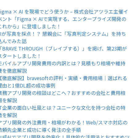
Figma × AI を現場でどう使うか – 株式会社アツラエ主催イ
ベント「Figma × AIで実現する、エンタープライズ開発の
これから」に登壇しました！
AIが写真を採点！？ 懇親会に「写真判定システム」を持ち
込んでみた話
「BRAVE THROUGH（ブレイブする）」を掲げ、第23期が
スタートしました！
モバイルアプリ開発費用の内訳とは？見積もり相場や維持
費を徹底解説
【徹底解説】bravesoftの評判・実績・費用相場｜選ばれる
理由と1億DL超の成功事例
業務アプリ開発の相談はどこへ？おすすめの会社と費用相
場を解説
IT企業の面白い社風とは？ユニークな文化を持つ会社の特
徴を解説
アプリ開発の外注費用・相場がわかる！Web/スマホ対応の
依頼先企業と成功に導く発注の全手順
生成AIでアプリ開発を効率化！具体的な活用法とおすすめツ