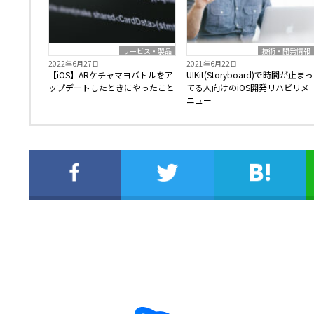
サービス・製品
技術・開発情報
2022年6月27日
2021年6月22日
【iOS】ARケチャマヨバトルをア
UIKit(Storyboard)で時間が止まっ
ップデートしたときにやったこと
てる人向けのiOS開発リハビリメ
ニュー