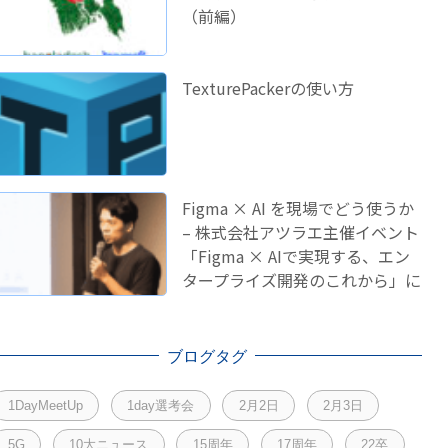
（前編）
TexturePackerの使い方
Figma × AI を現場でどう使うか
– 株式会社アツラエ主催イベント
「Figma × AIで実現する、エン
タープライズ開発のこれから」に
登壇しました！
ブログタグ
1DayMeetUp
1day選考会
2月2日
2月3日
5G
10大ニュース
15周年
17周年
22卒