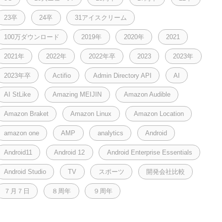
23卒
24卒
31アイスクリーム
100万ダウンロード
2019年
2020年
2021
2021年
2022年
2022年卒
2023
2023年
2023年卒
Actifio
Admin Directory API
AI
AI StLike
Amazing MEIJIN
Amazon Audible
Amazon Braket
Amazon Linux
Amazon Location
amazon one
AMP
analytics
Android
Android11
Android 12
Android Enterprise Essentials
Android Studio
TV
スポーツ
開発会社比較
７月７日
８周年
９周年