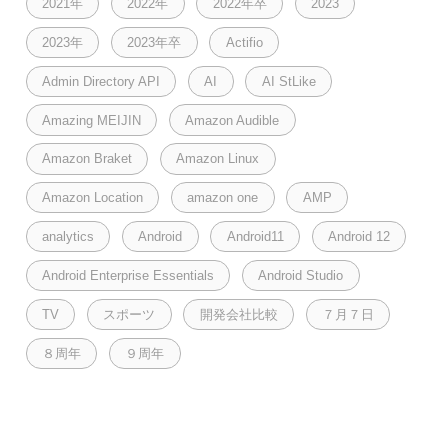
2021年
2022年
2022年卒
2023
2023年
2023年卒
Actifio
Admin Directory API
AI
AI StLike
Amazing MEIJIN
Amazon Audible
Amazon Braket
Amazon Linux
Amazon Location
amazon one
AMP
analytics
Android
Android11
Android 12
Android Enterprise Essentials
Android Studio
TV
スポーツ
開発会社比較
７月７日
８周年
９周年