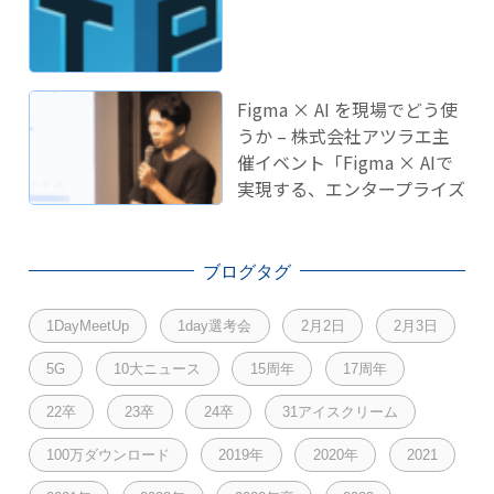
Figma × AI を現場でどう使
うか – 株式会社アツラエ主
催イベント「Figma × AIで
実現する、エンタープライズ
開発のこれから」に登壇し
ました！
ブログタグ
1DayMeetUp
1day選考会
2月2日
2月3日
5G
10大ニュース
15周年
17周年
22卒
23卒
24卒
31アイスクリーム
100万ダウンロード
2019年
2020年
2021