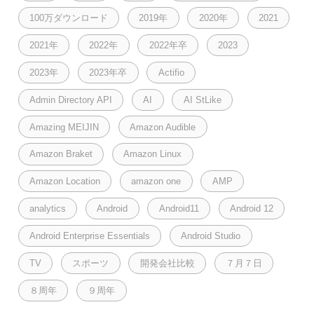
100万ダウンロード
2019年
2020年
2021
2021年
2022年
2022年卒
2023
2023年
2023年卒
Actifio
Admin Directory API
AI
AI StLike
Amazing MEIJIN
Amazon Audible
Amazon Braket
Amazon Linux
Amazon Location
amazon one
AMP
analytics
Android
Android11
Android 12
Android Enterprise Essentials
Android Studio
TV
スポーツ
開発会社比較
７月７日
８周年
９周年