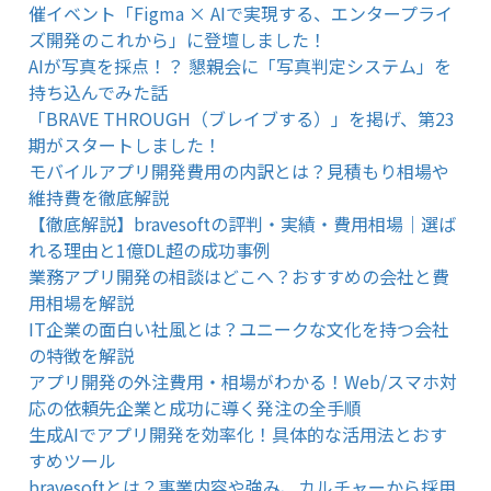
催イベント「Figma × AIで実現する、エンタープライ
ズ開発のこれから」に登壇しました！
AIが写真を採点！？ 懇親会に「写真判定システム」を
持ち込んでみた話
「BRAVE THROUGH（ブレイブする）」を掲げ、第23
期がスタートしました！
モバイルアプリ開発費用の内訳とは？見積もり相場や
維持費を徹底解説
【徹底解説】bravesoftの評判・実績・費用相場｜選ば
れる理由と1億DL超の成功事例
業務アプリ開発の相談はどこへ？おすすめの会社と費
用相場を解説
IT企業の面白い社風とは？ユニークな文化を持つ会社
の特徴を解説
アプリ開発の外注費用・相場がわかる！Web/スマホ対
応の依頼先企業と成功に導く発注の全手順
生成AIでアプリ開発を効率化！具体的な活用法とおす
すめツール
bravesoftとは？事業内容や強み、カルチャーから採用