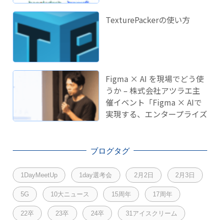
TexturePackerの使い方
Figma × AI を現場でどう使
うか – 株式会社アツラエ主
催イベント「Figma × AIで
実現する、エンタープライズ
開発のこれから」に登壇し
ました！
ブログタグ
1DayMeetUp
1day選考会
2月2日
2月3日
5G
10大ニュース
15周年
17周年
22卒
23卒
24卒
31アイスクリーム