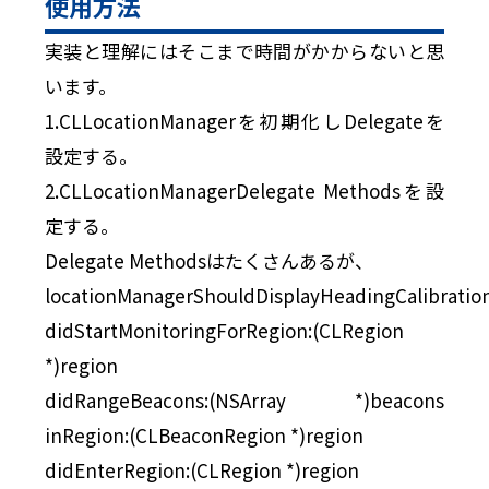
使用方法
実装と理解にはそこまで時間がかからないと思
います。
1.CLLocationManagerを初期化しDelegateを
設定する。
2.CLLocationManagerDelegate Methodsを設
定する。
Delegate Methodsはたくさんあるが、
locationManagerShouldDisplayHeadingCalibratio
didStartMonitoringForRegion:(CLRegion
*)region
didRangeBeacons:(NSArray *)beacons
inRegion:(CLBeaconRegion *)region
didEnterRegion:(CLRegion *)region