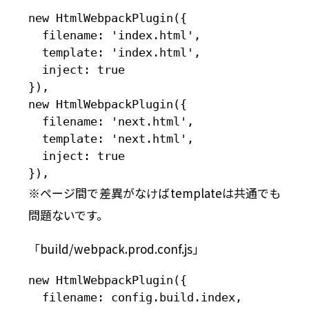
new HtmlWebpackPlugin({

  filename: 'index.html',

  template: 'index.html',

  inject: true

}),

new HtmlWebpackPlugin({

  filename: 'next.html',

  template: 'next.html',

  inject: true

}),
※ページ間で差異がなけばtemplateは共通でも
問題ないです。
「build/webpack.prod.conf.js」
new HtmlWebpackPlugin({

  filename: config.build.index,
