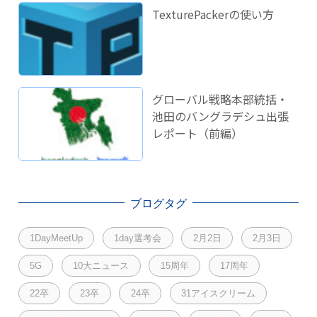
ました！
TexturePackerの使い方
グローバル戦略本部統括・
池田のバングラデシュ出張
レポート（前編）
ブログタグ
1DayMeetUp
1day選考会
2月2日
2月3日
5G
10大ニュース
15周年
17周年
22卒
23卒
24卒
31アイスクリーム