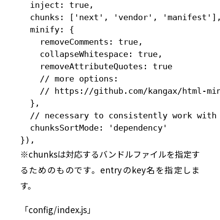
  inject: true,

  chunks: ['next', 'vendor', 'manifest'],
  minify: {

    removeComments: true,

    collapseWhitespace: true,

    removeAttributeQuotes: true

    // more options:

    // https://github.com/kangax/html-min
  },

  // necessary to consistently work with 
  chunksSortMode: 'dependency'

}),
※chunksは対応するバンドルファイルを指定す
るためのものです。entryのkey名を指定しま
す。
「config/index.js」