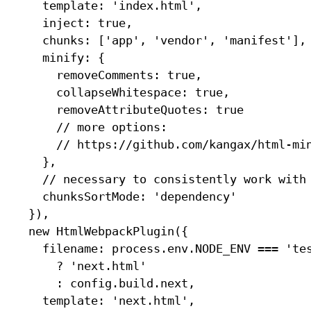
  template: 'index.html',

  inject: true,

  chunks: ['app', 'vendor', 'manifest'],

  minify: {

    removeComments: true,

    collapseWhitespace: true,

    removeAttributeQuotes: true

    // more options:

    // https://github.com/kangax/html-min
  },

  // necessary to consistently work with 
  chunksSortMode: 'dependency'

}),

new HtmlWebpackPlugin({

  filename: process.env.NODE_ENV === 'tes
    ? 'next.html'

    : config.build.next,

  template: 'next.html',
