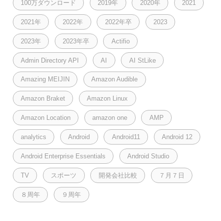
100万ダウンロード
2019年
2020年
2021
2021年
2022年
2022年卒
2023
2023年
2023年卒
Actifio
Admin Directory API
AI
AI StLike
Amazing MEIJIN
Amazon Audible
Amazon Braket
Amazon Linux
Amazon Location
amazon one
AMP
analytics
Android
Android11
Android 12
Android Enterprise Essentials
Android Studio
TV
スポーツ
開発会社比較
７月７日
８周年
９周年