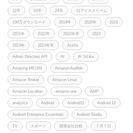
22卒
23卒
24卒
31アイスクリーム
100万ダウンロード
2019年
2020年
2021
2021年
2022年
2022年卒
2023
2023年
2023年卒
Actifio
Admin Directory API
AI
AI StLike
Amazing MEIJIN
Amazon Audible
Amazon Braket
Amazon Linux
Amazon Location
amazon one
AMP
analytics
Android
Android11
Android 12
Android Enterprise Essentials
Android Studio
TV
スポーツ
開発会社比較
７月７日