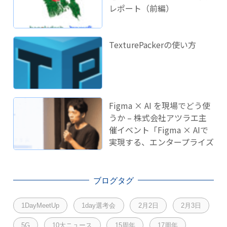
レポート（前編）
TexturePackerの使い方
Figma × AI を現場でどう使
うか – 株式会社アツラエ主
催イベント「Figma × AIで
実現する、エンタープライズ
開発のこれから」に登壇し
ました！
ブログタグ
1DayMeetUp
1day選考会
2月2日
2月3日
5G
10大ニュース
15周年
17周年