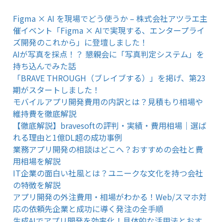
Figma × AI を現場でどう使うか – 株式会社アツラエ主
催イベント「Figma × AIで実現する、エンタープライ
ズ開発のこれから」に登壇しました！
AIが写真を採点！？ 懇親会に「写真判定システム」を
持ち込んでみた話
「BRAVE THROUGH（ブレイブする）」を掲げ、第23
期がスタートしました！
モバイルアプリ開発費用の内訳とは？見積もり相場や
維持費を徹底解説
【徹底解説】bravesoftの評判・実績・費用相場｜選ば
れる理由と1億DL超の成功事例
業務アプリ開発の相談はどこへ？おすすめの会社と費
用相場を解説
IT企業の面白い社風とは？ユニークな文化を持つ会社
の特徴を解説
アプリ開発の外注費用・相場がわかる！Web/スマホ対
応の依頼先企業と成功に導く発注の全手順
生成AIでアプリ開発を効率化！具体的な活用法とおす