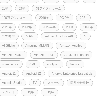
23卒
24卒
31アイスクリーム
100万ダウンロード
2019年
2020年
2021
2021年
2022年
2022年卒
2023
2023年
2023年卒
Actifio
Admin Directory API
AI
AI StLike
Amazing MEIJIN
Amazon Audible
Amazon Braket
Amazon Linux
Amazon Location
amazon one
AMP
analytics
Android
Android11
Android 12
Android Enterprise Essentials
Android Studio
TV
スポーツ
開発会社比較
７月７日
８周年
９周年