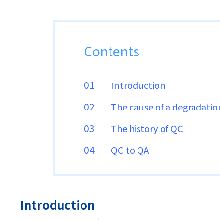
Contents
Introduction
The cause of a degradation
The history of QC
QC to QA
Introduction