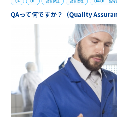
QA
QC
品質保証
品質管理
QA/QC・品質
QAって何ですか？（Quality Ass