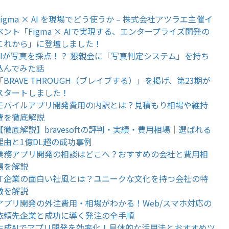
Figma × AI を現場でどう使うか – 株式会社アツラエ主催イ
ベント「Figma × AIで実現する、エンタープライズ開発の
これから」に登壇しました！
AIが写真を採点！？ 懇親会に「写真判定システム」を持ち
込んでみた話
「BRAVE THROUGH（ブレイブする）」を掲げ、第23期が
スタートしました！
モバイルアプリ開発費用の内訳とは？見積もり相場や維持
費を徹底解説
【徹底解説】bravesoftの評判・実績・費用相場｜選ばれる
理由と1億DL超の成功事例
業務アプリ開発の相談はどこへ？おすすめの会社と費用相
場を解説
IT企業の面白い社風とは？ユニークな文化を持つ会社の特
徴を解説
アプリ開発の外注費用・相場がわかる！Web/スマホ対応の
依頼先企業と成功に導く発注の全手順
生成AIでアプリ開発を効率化！具体的な活用法とおすすめツ