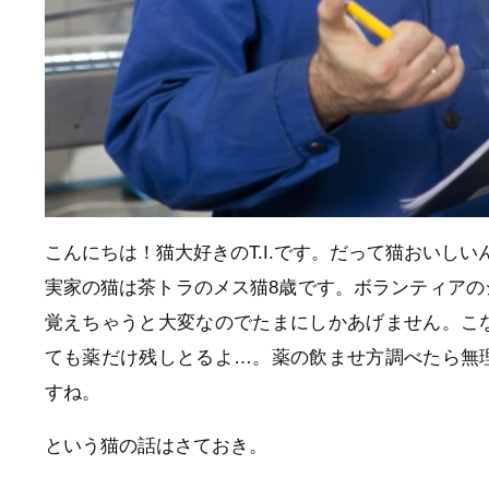
こんにちは！猫大好きのT.I.です。だって猫おいしい
実家の猫は茶トラのメス猫8歳です。ボランティア
覚えちゃうと大変なのでたまにしかあげません。こ
ても薬だけ残しとるよ…。薬の飲ませ方調べたら無
すね。
という猫の話はさておき。