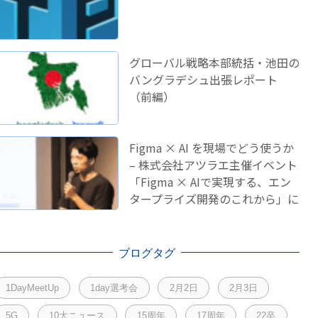
グローバル戦略本部統括・池田の
バングラデシュ出張レポート
（前編）
Figma × AI を現場でどう使うか
– 株式会社アツラエ主催イベント
「Figma × AIで実現する、エン
タープライズ開発のこれから」に
登壇しました！
ブログタグ
1DayMeetUp
1day選考会
2月2日
2月3日
5G
10大ニュース
15周年
17周年
22卒