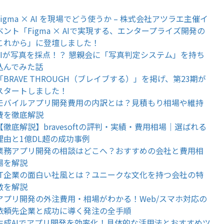
Figma × AI を現場でどう使うか – 株式会社アツラエ主催イ
ベント「Figma × AIで実現する、エンタープライズ開発の
これから」に登壇しました！
AIが写真を採点！？ 懇親会に「写真判定システム」を持ち
込んでみた話
「BRAVE THROUGH（ブレイブする）」を掲げ、第23期が
スタートしました！
モバイルアプリ開発費用の内訳とは？見積もり相場や維持
費を徹底解説
【徹底解説】bravesoftの評判・実績・費用相場｜選ばれる
理由と1億DL超の成功事例
業務アプリ開発の相談はどこへ？おすすめの会社と費用相
場を解説
IT企業の面白い社風とは？ユニークな文化を持つ会社の特
徴を解説
アプリ開発の外注費用・相場がわかる！Web/スマホ対応の
依頼先企業と成功に導く発注の全手順
生成AIでアプリ開発を効率化！具体的な活用法とおすすめツ