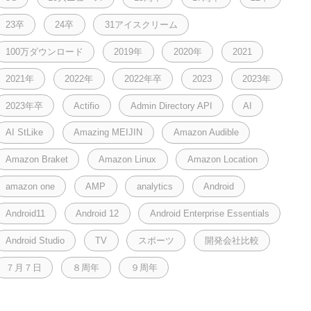
23卒
24卒
31アイスクリーム
100万ダウンロード
2019年
2020年
2021
2021年
2022年
2022年卒
2023
2023年
2023年卒
Actifio
Admin Directory API
AI
AI StLike
Amazing MEIJIN
Amazon Audible
Amazon Braket
Amazon Linux
Amazon Location
amazon one
AMP
analytics
Android
Android11
Android 12
Android Enterprise Essentials
Android Studio
TV
スポーツ
開発会社比較
７月７日
８周年
９周年