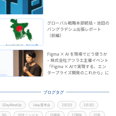
グローバル戦略本部統括・池田の
バングラデシュ出張レポート
（前編）
Figma × AI を現場でどう使うか
– 株式会社アツラエ主催イベント
「Figma × AIで実現する、エン
タープライズ開発のこれから」に
登壇しました！
ブログタグ
1DayMeetUp
1day選考会
2月2日
2月3日
5G
10大ニュース
15周年
17周年
22卒