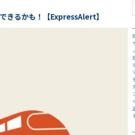
かも！【ExpressAlert】