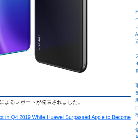
ンシェアによるレポートが発表されました。
pot in Q4 2019 While Huawei Surpassed Apple to Become