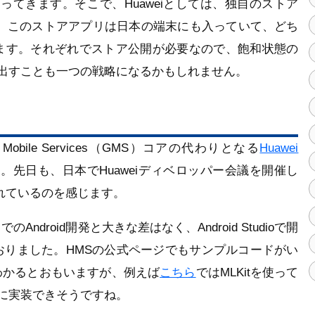
なってきます。そこで、Huaweiとしては、独自のストア
しております。このストアアプリは日本の端末にも入っていて、どち
ます。それぞれでストア公開が必要なので、飽和状態の
Gallaryにも出すことも一つの戦略になるかもしれません。
bile Services（GMS）コアの代わりとなる
Huawei
。先日も、日本でHuaweiディベロッパー会議を開催し
入れているのを感じます。
roid開発と大きな差はなく、Android Studioで開
おりました。HMSの公式ページでもサンプルコードがい
わかるとおもいますが、例えば
こちら
ではMLKitを使って
プルに実装できそうですね。