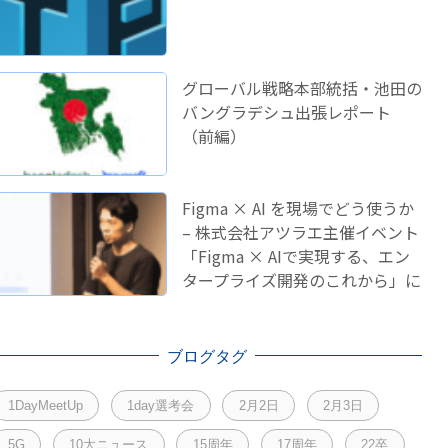
グローバル戦略本部統括・池田の
バングラデシュ出張レポート
（前編）
Figma × AI を現場でどう使うか
– 株式会社アツラエ主催イベント
「Figma × AIで実現する、エン
タープライズ開発のこれから」に
登壇しました！
ブログタグ
1DayMeetUp
1day選考会
2月2日
2月3日
5G
10大ニュース
15周年
17周年
22卒