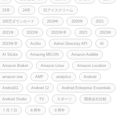
23卒
24卒
31アイスクリーム
100万ダウンロード
2019年
2020年
2021
2021年
2022年
2022年卒
2023
2023年
2023年卒
Actifio
Admin Directory API
AI
AI StLike
Amazing MEIJIN
Amazon Audible
Amazon Braket
Amazon Linux
Amazon Location
amazon one
AMP
analytics
Android
Android11
Android 12
Android Enterprise Essentials
Android Studio
TV
スポーツ
開発会社比較
７月７日
８周年
９周年