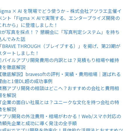
Figma × AI を現場でどう使うか – 株式会社アツラエ主催イ
ベント「Figma × AIで実現する、エンタープライズ開発の
これから」に登壇しました！
AIが写真を採点！？ 懇親会に「写真判定システム」を持ち
込んでみた話
「BRAVE THROUGH（ブレイブする）」を掲げ、第23期が
スタートしました！
モバイルアプリ開発費用の内訳とは？見積もり相場や維持
費を徹底解説
【徹底解説】bravesoftの評判・実績・費用相場｜選ばれる
理由と1億DL超の成功事例
業務アプリ開発の相談はどこへ？おすすめの会社と費用相
場を解説
IT企業の面白い社風とは？ユニークな文化を持つ会社の特
徴を解説
アプリ開発の外注費用・相場がわかる！Web/スマホ対応の
依頼先企業と成功に導く発注の全手順
生成AIでアプリ開発を効率化！具体的な活用法とおすすめツ