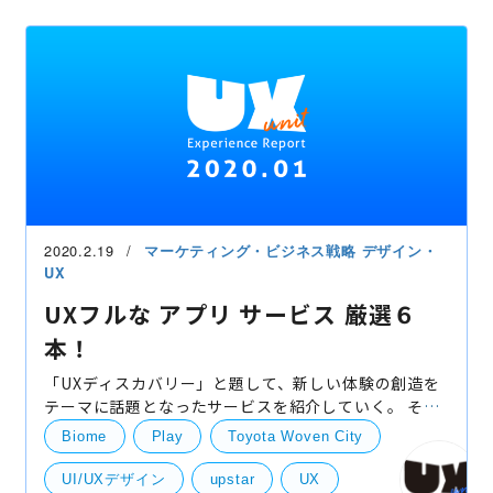
技術開発
Andoroid
競合情報・他社事例
2020.2.19
マーケティング・ビジネス戦略
デザイン・
UX
UXフルな アプリ サービス 厳選６
本！
「UXディスカバリー」と題して、新しい体験の創造を
テーマに話題となったサービスを紹介していく。 それ
ではスタートだ！ モバイルオーダー(マクドナルド)
Biome
Play
Toyota Woven City
モバイルオーダー 究極のファストフ
UI/UXデザイン
upstar
UX