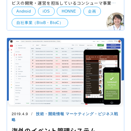
ビスの開発・運営を担当しているコンシューマ事業部
の伊藤です。 世界のアプリ動向に目を向けつつ、日本
Android
iOS
HONNE
企画
でもそれを体験できるものという範囲で、 個人的に
「こ
自社事業（BtoB・BtoC）
競合情報・他社事例
2019.4.9
技術・開発情報
マーケティング・ビジネス戦
略
海外のイベント管理システム