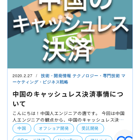
UI・UXデザイン
2020.2.27
技術・開発情報
テクノロジー・専門技術
マ
ーケティング・ビジネス戦略
中国のキャッシュレス決済事情につ
いて
こんにちは！中国人エンジニアの唐です。 今回は中国
人エンジニアの観点から、中国のキャッシュレス決済
事情について紹介致します！ キャッシュレス決済と
中国
オフショア開発
受託開発
は、クレジットカードや電子マネー、口座振替を利用
して、