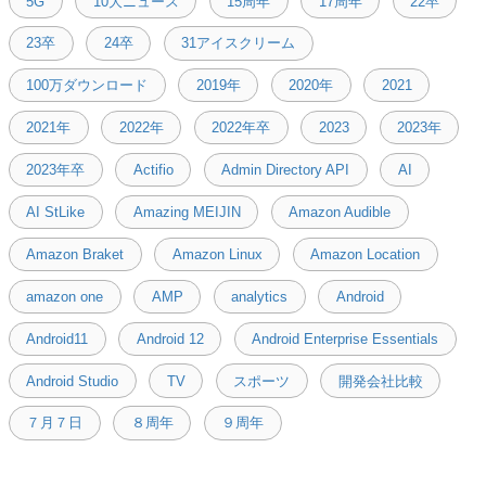
5G
10大ニュース
15周年
17周年
22卒
23卒
24卒
31アイスクリーム
100万ダウンロード
2019年
2020年
2021
2021年
2022年
2022年卒
2023
2023年
2023年卒
Actifio
Admin Directory API
AI
AI StLike
Amazing MEIJIN
Amazon Audible
Amazon Braket
Amazon Linux
Amazon Location
amazon one
AMP
analytics
Android
Android11
Android 12
Android Enterprise Essentials
Android Studio
TV
スポーツ
開発会社比較
７月７日
８周年
９周年