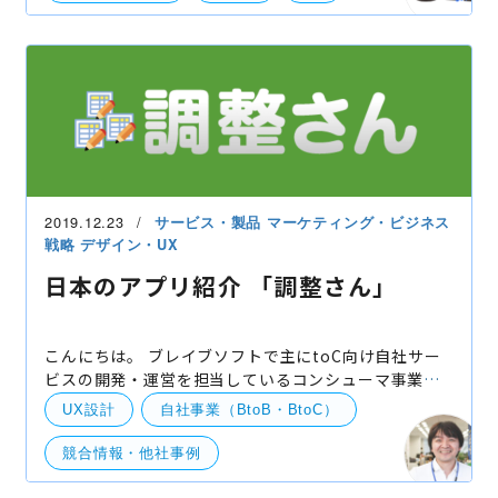
しゅくだいやる気ぺん
マクドナルド
モバイルオーダー
競合情報・他社事例
UI・UXデザイン
2019.12.23
サービス・製品
マーケティング・ビジネス
戦略
デザイン・UX
日本のアプリ紹介 「調整さん」
こんにちは。 ブレイブソフトで主にtoC向け自社サー
ビスの開発・運営を担当しているコンシューマ事業部
の伊藤です。 世界のアプリ動向に目を向けつつ、日本
UX設計
自社事業（BtoB・BtoC）
のアプリでも個人的に「これはいい」と思ったア
競合情報・他社事例