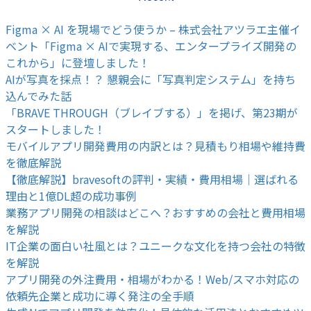
Figma × AI を現場でどう使うか – 株式会社アツラエ主催イ
ベント「Figma × AIで実現する、エンタープライズ開発の
これから」に登壇しました！
AIが写真を採点！？ 懇親会に「写真判定システム」を持ち
込んでみた話
「BRAVE THROUGH（ブレイブする）」を掲げ、第23期が
スタートしました！
モバイルアプリ開発費用の内訳とは？見積もり相場や維持費
を徹底解説
【徹底解説】bravesoftの評判・実績・費用相場｜選ばれる
理由と1億DL超の成功事例
業務アプリ開発の相談はどこへ？おすすめの会社と費用相場
を解説
IT企業の面白い社風とは？ユニークな文化を持つ会社の特徴
を解説
アプリ開発の外注費用・相場がわかる！Web/スマホ対応の
依頼先企業と成功に導く発注の全手順