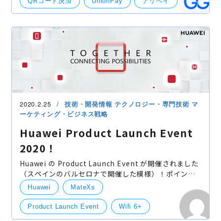
QRコード決済
UnionPay
アリペイ
ウィーチャットペイ
キャッシュレス決済
スマホ決済
生体認証
サーバー
Andoroid
競合情報・他社事例
2020.2.25
技術・開発情報
テクノロジー・専門技術
マ
ーケティング・ビジネス戦略
Huawei Product Launch Event
2020！
Huawei の Product Launch Event が開催されました
（スペインのバルセロナで開催した模様）！ポイント
だけ絞っていくつか紹介します。
Huawei
MateXs
Google/Apple/Microsoftなど名だたる企業が並ぶ
中、世界第５位のR&Dコスト
Product Launch Event
Wifi 6+