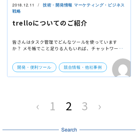
2018.12.11
技術・開発情報
マーケティング・ビジネス
戦略
trelloについてのご紹介
皆さんはタスク管理でどんなツールを使っています
か？ メモ帳でこと足りる人もいれば、チャットワーク
のタスク管理を利用する方もいるでしょう。 今日は
trelloというタスク管理ツールを紹介していきたいと
思います。
開発・便利ツール
競合情報・他社事例
投
稿
‹
1
2
3
›
の
ペ
ー
ジ
送
り
Search