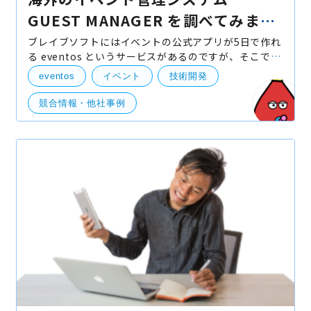
GUEST MANAGER を調べてみまし
た
ブレイブソフトにはイベントの公式アプリが5日で作れ
る eventos というサービスがあるのですが、そこで連
携することのできる予約システムを調査する機会があ
eventos
イベント
技術開発
ったので、それについて共有したいと思います。 今回
調べ
競合情報・他社事例