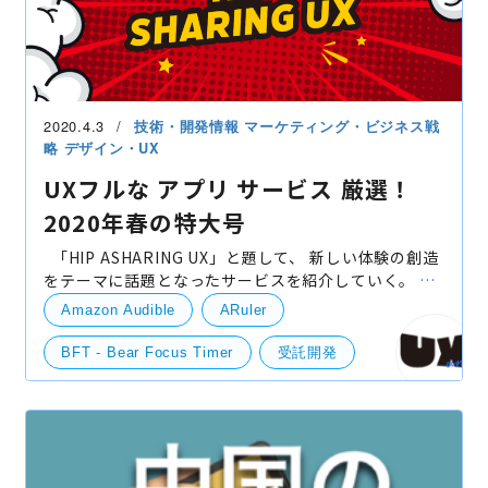
2020.4.3
技術・開発情報
マーケティング・ビジネス戦
略
デザイン・UX
UXフルな アプリ サービス 厳選！
2020年春の特大号
「HIP ASHARING UX」と題して、 新しい体験の創造
をテーマに話題となったサービスを紹介していく。 そ
れではスタートだ！ ARuler AndoridiOS Pokemon
Amazon Audible
ARuler
Go！でおなじみのARで寸法が測れる
BFT - Bear Focus Timer
受託開発
Stand.fm
StudyCast
UI/UXデザイン
UX
XZ（クローゼット）
ペンギンの島
開発実績
競合情報・他社事例