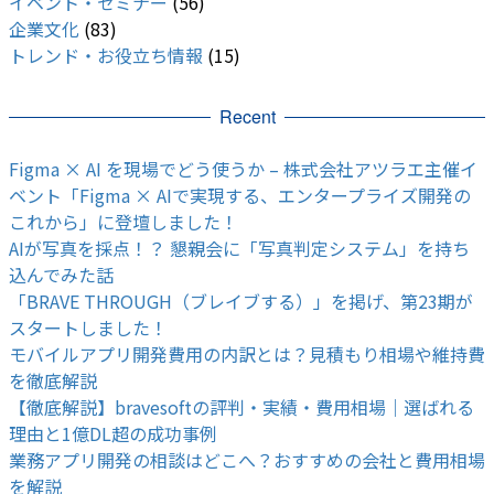
イベント・セミナー
(56)
企業文化
(83)
トレンド・お役立ち情報
(15)
Recent
Figma × AI を現場でどう使うか – 株式会社アツラエ主催イ
ベント「Figma × AIで実現する、エンタープライズ開発の
これから」に登壇しました！
AIが写真を採点！？ 懇親会に「写真判定システム」を持ち
込んでみた話
「BRAVE THROUGH（ブレイブする）」を掲げ、第23期が
スタートしました！
モバイルアプリ開発費用の内訳とは？見積もり相場や維持費
を徹底解説
【徹底解説】bravesoftの評判・実績・費用相場｜選ばれる
理由と1億DL超の成功事例
業務アプリ開発の相談はどこへ？おすすめの会社と費用相場
を解説