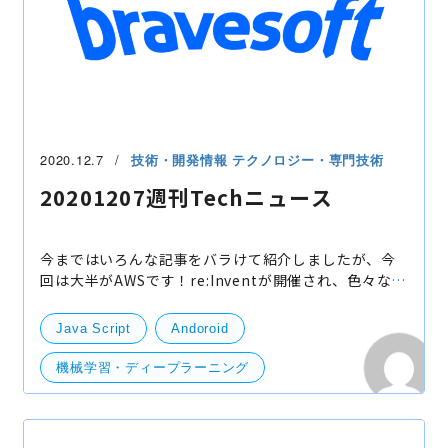
2020.12.7
技術・開発情報
テクノロジー・専門技術
20201207週刊Techニュース
今まではいろんな記事をバラけて紹介しましたが、今
回は大半がAWSです！re:Inventが開催され、色々なサ
ービスが紹介されました。 以下記事を紹介しています
が、ぜひ re:Inventのページも見てもらうとよいかと
Java Script
Andoroid
思いま
機械学習・ディープラーニング
開発・便利ツール
サーバー
Xiaomi
Trainium
Small Business Program