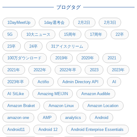
ブログタグ
1DayMeetUp
1day選考会
2月2日
2月3日
5G
10大ニュース
15周年
17周年
22卒
23卒
24卒
31アイスクリーム
100万ダウンロード
2019年
2020年
2021
2021年
2022年
2022年卒
2023
2023年
2023年卒
Actifio
Admin Directory API
AI
AI StLike
Amazing MEIJIN
Amazon Audible
Amazon Braket
Amazon Linux
Amazon Location
amazon one
AMP
analytics
Android
Android11
Android 12
Android Enterprise Essentials