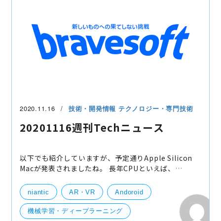
re:Invent
Plasma Mobile
Panorama
Monitron
Actifio
Guru
Google Play
github
EKS
Babelfish
AWS
web
Apple Silicon
iOS
2020.11.16
技術・開発情報
テクノロジー・専門技術
Android Enterprise Essentials
20201116週刊Techニュース
以下でも紹介していますが、予定通りApple Silicon
Macが発表されましたね。 長年CPUといえば、
Intel/AMDで、ARMもちらほら名前として出ていまし
たが、Appleが搭載したり、AWSもARMベースのイン
niantic
AR・VR
Andoroid
スタンスを出したり
機械学習・ディープラーニング