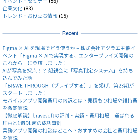
イベント・セミナー
(56)
企業文化
(83)
トレンド・お役立ち情報
(15)
Recent
Figma × AI を現場でどう使うか – 株式会社アツラエ主催イ
ベント「Figma × AIで実現する、エンタープライズ開発の
これから」に登壇しました！
AIが写真を採点！？ 懇親会に「写真判定システム」を持ち
込んでみた話
「BRAVE THROUGH（ブレイブする）」を掲げ、第23期が
スタートしました！
モバイルアプリ開発費用の内訳とは？見積もり相場や維持費
を徹底解説
【徹底解説】bravesoftの評判・実績・費用相場｜選ばれる
理由と1億DL超の成功事例
業務アプリ開発の相談はどこへ？おすすめの会社と費用相場
を解説