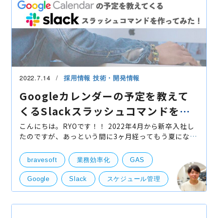
2022.7.14
採用情報
技術・開発情報
Googleカレンダーの予定を教えて
くるSlackスラッシュコマンドを作
ってみた！
こんにちは。RYOです！！ 2022年4月から新卒入社し
たのですが、あっという間に3ヶ月経ってもう夏になっ
ちゃいましたね。。 最近は暑くて溶けそうです笑笑 以
前にインターン時代にもこちらのブログを投稿させて
bravesoft
業務効率化
GAS
いた
Google
Slack
スケジュール管理
技術開発