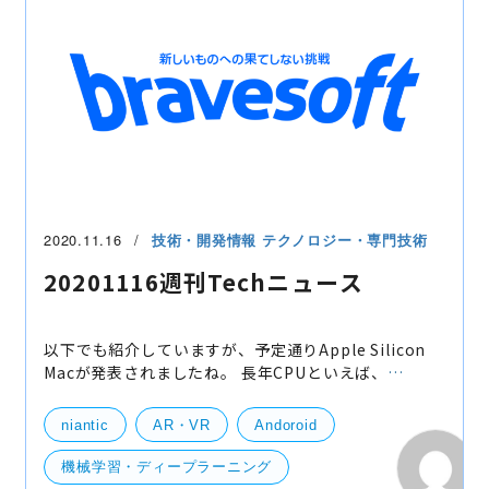
2020.11.16
技術・開発情報
テクノロジー・専門技術
20201116週刊Techニュース
以下でも紹介していますが、予定通りApple Silicon
Macが発表されましたね。 長年CPUといえば、
Intel/AMDで、ARMもちらほら名前として出ていまし
たが、Appleが搭載したり、AWSもARMベースのイン
niantic
AR・VR
Andoroid
スタンスを出したり
機械学習・ディープラーニング