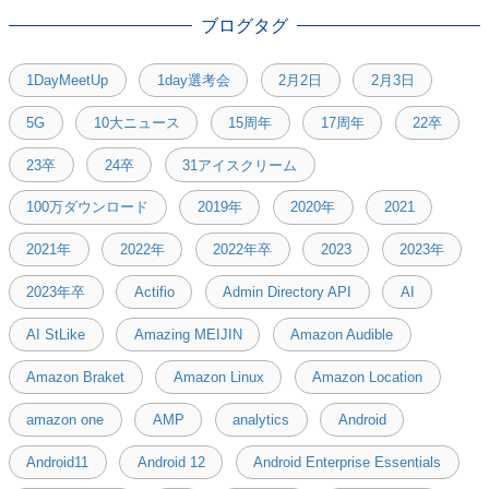
ブログタグ
1DayMeetUp
1day選考会
2月2日
2月3日
5G
10大ニュース
15周年
17周年
22卒
23卒
24卒
31アイスクリーム
100万ダウンロード
2019年
2020年
2021
2021年
2022年
2022年卒
2023
2023年
2023年卒
Actifio
Admin Directory API
AI
AI StLike
Amazing MEIJIN
Amazon Audible
Amazon Braket
Amazon Linux
Amazon Location
amazon one
AMP
analytics
Android
Android11
Android 12
Android Enterprise Essentials