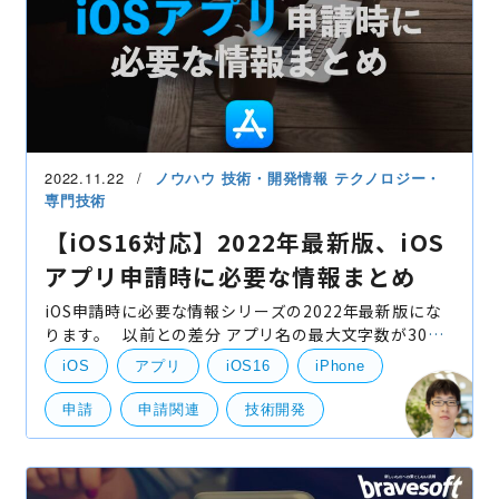
2022.11.22
ノウハウ
技術・開発情報
テクノロジー・
専門技術
【iOS16対応】2022年最新版、iOS
アプリ申請時に必要な情報まとめ
iOS申請時に必要な情報シリーズの2022年最新版にな
ります。 以前との差分 アプリ名の最大文字数が30文
字になりました。 スクリーンショットについての説明
iOS
アプリ
iOS16
iPhone
を変更いたしました。 ビルドファイルについての説
申請
申請関連
技術開発