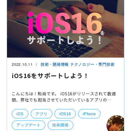
2022.10.11
技術・開発情報
テクノロジー・専門技術
iOS16をサポートしよう！
こんにちは！和尚です。 iOS16がリリースされて数週
間、弊社でも担当させていただいているアプリの
iOS16対応を続々と行っております。 iOS16は私目線
曲者で、対応しなければ特定の画面が全く使えなくな
iOS
アプリ
iOS16
iPhone
ってしまうよ
アップデート
技術開発