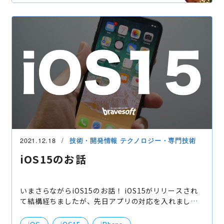
2021.12.18
技術・開発情報
テクノロジー・専門技術
iOS15のお話
いまさらながらiOS15のお話！ iOS15がリリースされ
て結構経ちましたが、先日アプリの対応を入れまし
た。 既存のアプリを動かすとUINavigationBar、
UITabBarの色が設定できておらず、スクロールすると