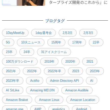
タープライズ開発のこれから」に
登壇しました！
ブログタグ
1DayMeetUp
1day選考会
2月2日
2月3日
5G
10大ニュース
15周年
17周年
22卒
23卒
24卒
31アイスクリーム
100万ダウンロード
2019年
2020年
2021
2021年
2022年
2022年卒
2023
2023年
2023年卒
Actifio
Admin Directory API
AI
AI StLike
Amazing MEIJIN
Amazon Audible
Amazon Braket
Amazon Linux
Amazon Location
amazon one
AMP
analytics
Android