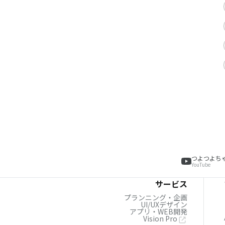
つよつよち
YouTube
サービス
プランニング・企画
UI/UXデザイン
アプリ・WEB開発
Vision Pro