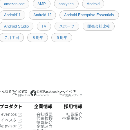
amazon one
AMP
analytics
Android
Android11
Android 12
Android Enterprise Essentials
Android Studio
TV
スポーツ
開発会社比較
７月７日
８周年
９周年
ゃんねる
公式X
公式Facebook
イベ博
旧twitter
Facebook
動画メディア
プロダクト
企業情報
採用情報
eventos
会社概要
社員紹介
代表挨拶
卒業生紹介
イベスタ
役員紹介
Appvisor
企業理念