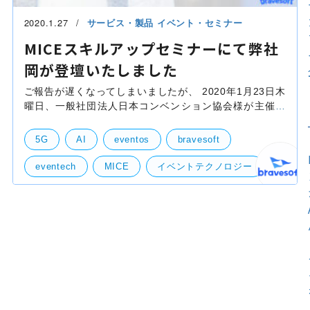
2020.1.27
サービス・製品
イベント・セミナー
MICEスキルアップセミナーにて弊社
岡が登壇いたしました
ご報告が遅くなってしまいましたが、 2020年1月23日木
曜日、一般社団法人日本コンベンション協会様が主催さ
れるイベント、 「MICEスキルアップセミナー〜急速に
変化するイベントテクノロジー〜」におきまして、 弊社
5G
AI
eventos
bravesoft
eventech
MICE
イベントテクノロジー
岡
自社事業（BtoB・BtoC）
社外イベント