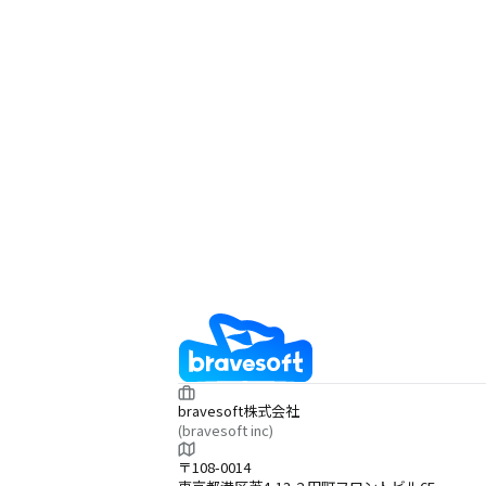
bravesoft株式会社
(bravesoft inc)
〒108-0014