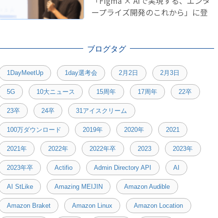
「Figma × AIで実現する、エンタ
ープライズ開発のこれから」に登
壇しました！
ブログタグ
1DayMeetUp
1day選考会
2月2日
2月3日
5G
10大ニュース
15周年
17周年
22卒
23卒
24卒
31アイスクリーム
100万ダウンロード
2019年
2020年
2021
2021年
2022年
2022年卒
2023
2023年
2023年卒
Actifio
Admin Directory API
AI
AI StLike
Amazing MEIJIN
Amazon Audible
Amazon Braket
Amazon Linux
Amazon Location