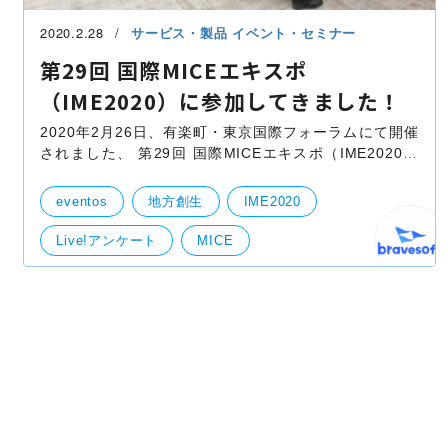
2020.2.28
サービス・製品
イベント・セミナー
第29回 国際MICEエキスポ
（IME2020）に参加してきました！
2020年2月26日、有楽町・東京国際フォーラムにて開催
されました、 第29回 国際MICEエキスポ（IME2020）
に、我々bravesoftも参加して参りました！ このイベン
トは日本全国からMICE関係者（コンベンションビュー
eventos
地方創生
IME2020
ロ
Live!アンケート
MICE
コンベンションビューロー
社外イベント