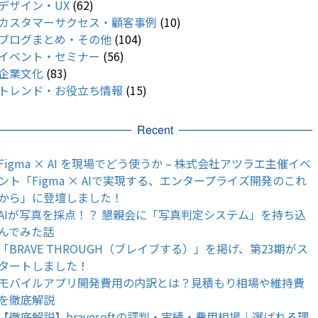
デザイン・UX
(62)
カスタマーサクセス・顧客事例
(10)
ブログまとめ・その他
(104)
イベント・セミナー
(56)
企業文化
(83)
トレンド・お役立ち情報
(15)
Recent
Figma × AI を現場でどう使うか – 株式会社アツラエ主催イベ
ント「Figma × AIで実現する、エンタープライズ開発のこれ
から」に登壇しました！
AIが写真を採点！？ 懇親会に「写真判定システム」を持ち込
んでみた話
「BRAVE THROUGH（ブレイブする）」を掲げ、第23期がス
タートしました！
モバイルアプリ開発費用の内訳とは？見積もり相場や維持費
を徹底解説
【徹底解説】bravesoftの評判・実績・費用相場｜選ばれる理