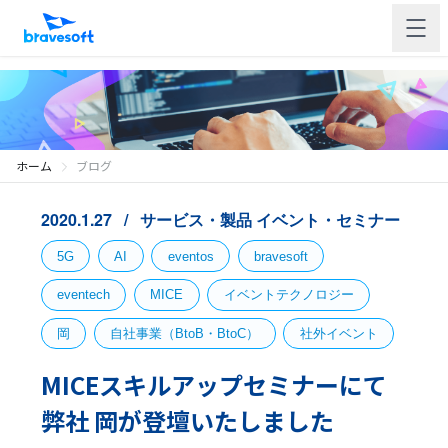
ホーム
ブログ
2020.1.27
サービス・製品
イベント・セミナー
5G
AI
eventos
bravesoft
eventech
MICE
イベントテクノロジー
岡
自社事業（BtoB・BtoC）
社外イベント
MICEスキルアップセミナーにて
弊社 岡が登壇いたしました