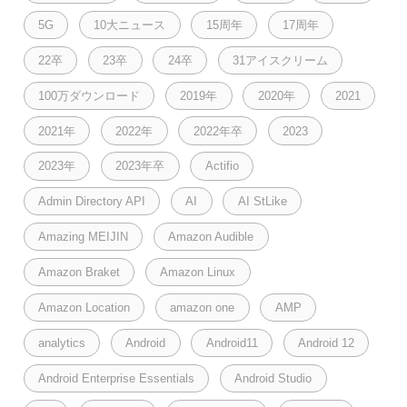
5G
10大ニュース
15周年
17周年
22卒
23卒
24卒
31アイスクリーム
100万ダウンロード
2019年
2020年
2021
2021年
2022年
2022年卒
2023
2023年
2023年卒
Actifio
Admin Directory API
AI
AI StLike
Amazing MEIJIN
Amazon Audible
Amazon Braket
Amazon Linux
Amazon Location
amazon one
AMP
analytics
Android
Android11
Android 12
Android Enterprise Essentials
Android Studio