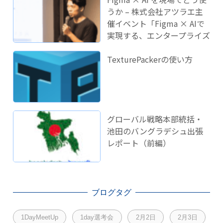
うか – 株式会社アツラエ主
催イベント「Figma × AIで
実現する、エンタープライズ
開発のこれから」に登壇し
ました！
TexturePackerの使い方
グローバル戦略本部統括・
池田のバングラデシュ出張
レポート（前編）
ブログタグ
1DayMeetUp
1day選考会
2月2日
2月3日