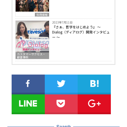
採用情報
2023年7月11日
『さぁ、哲学をはじめよう』 〜
Dialog（ディアログ）開発インタビュ
ー 〜
カスタマーサクセス・
顧客事例
Search