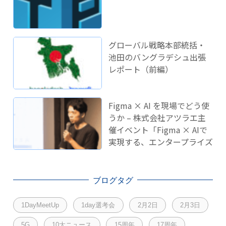
グローバル戦略本部統括・
池田のバングラデシュ出張
レポート（前編）
Figma × AI を現場でどう使
うか – 株式会社アツラエ主
催イベント「Figma × AIで
実現する、エンタープライズ
開発のこれから」に登壇し
ました！
ブログタグ
1DayMeetUp
1day選考会
2月2日
2月3日
5G
10大ニュース
15周年
17周年