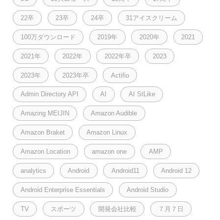
22卒
23卒
24卒
31アイスクリーム
100万ダウンロード
2019年
2020年
2021
2021年
2022年
2022年卒
2023
2023年
2023年卒
Actifio
Admin Directory API
AI
AI StLike
Amazing MEIJIN
Amazon Audible
Amazon Braket
Amazon Linux
Amazon Location
amazon one
AMP
analytics
Android
Android11
Android 12
Android Enterprise Essentials
Android Studio
TV
スポーツ
開発会社比較
７月７日