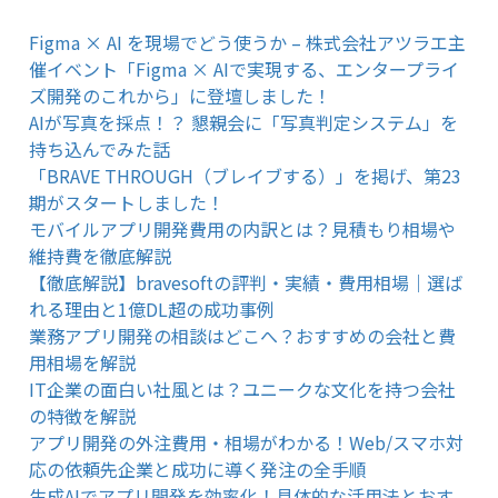
Figma × AI を現場でどう使うか – 株式会社アツラエ主
催イベント「Figma × AIで実現する、エンタープライ
ズ開発のこれから」に登壇しました！
AIが写真を採点！？ 懇親会に「写真判定システム」を
持ち込んでみた話
「BRAVE THROUGH（ブレイブする）」を掲げ、第23
期がスタートしました！
モバイルアプリ開発費用の内訳とは？見積もり相場や
維持費を徹底解説
【徹底解説】bravesoftの評判・実績・費用相場｜選ば
れる理由と1億DL超の成功事例
業務アプリ開発の相談はどこへ？おすすめの会社と費
用相場を解説
IT企業の面白い社風とは？ユニークな文化を持つ会社
の特徴を解説
アプリ開発の外注費用・相場がわかる！Web/スマホ対
応の依頼先企業と成功に導く発注の全手順
生成AIでアプリ開発を効率化！具体的な活用法とおす