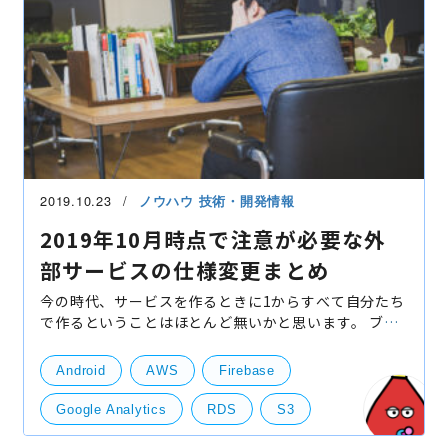
2019.10.23
ノウハウ
技術・開発情報
2019年10月時点で注意が必要な外
部サービスの仕様変更まとめ
今の時代、サービスを作るときに1からすべて自分たち
で作るということはほとんど無いかと思います。 ブレ
イブソフトでも Firebase、AWS など様々な外部サー
ビスを使っています。 ただ、そのような外部サービス
Android
AWS
Firebase
を使
Google Analytics
RDS
S3
申請関連
技術開発
開発・便利ツール