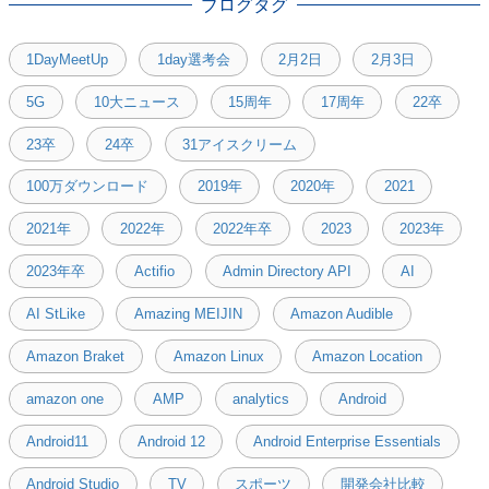
ブログタグ
1DayMeetUp
1day選考会
2月2日
2月3日
5G
10大ニュース
15周年
17周年
22卒
23卒
24卒
31アイスクリーム
100万ダウンロード
2019年
2020年
2021
2021年
2022年
2022年卒
2023
2023年
2023年卒
Actifio
Admin Directory API
AI
AI StLike
Amazing MEIJIN
Amazon Audible
Amazon Braket
Amazon Linux
Amazon Location
amazon one
AMP
analytics
Android
Android11
Android 12
Android Enterprise Essentials
Android Studio
TV
スポーツ
開発会社比較