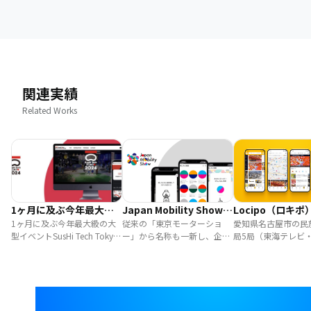
関連実績
Related Works
1ヶ月に及ぶ今年最大級
Japan Mobility Show
Locipo（ロキポ
の大型イベントSusHi
1ヶ月に及ぶ今年最大級の大
2023
従来の「東京モーターショ
愛知県名古屋市の民
型イベントSusHi Tech Tokyo
ー」から名称も一新し、企業
局5局（東海テレビ
Tech Tokyo 2024を
2024をeventosがサポート
側が一方的に見せるのではな
レビ・ＣＢＣテレビ
eventosがサポート
く、参加者とともに未来を考
レ・テレビ愛知）が
える場というコンセプトで開
動画配信プラットフ
催された「Japan Mobility
ービス「Locipo」 
Show 2023」。bravesoftが
「Locipo」の保守
このイベントの公式アプリ
加開発をbravesof