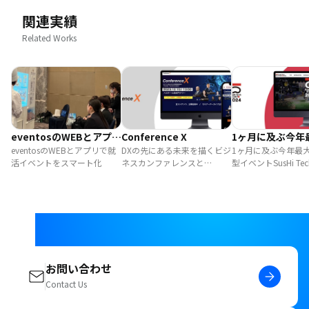
関連実績
Related Works
eventosのWEBとアプリ
Conference X
1ヶ月に及ぶ今年
で就活イベントをスマー
eventosのWEBとアプリで就
DXの先にある未来を描くビジ
の大型イベントSu
1ヶ月に及ぶ今年最
活イベントをスマート化
ネスカンファレンスと
型イベントSusHi Tech
ト化
Tech Tokyo 20
eventosがコラボレーション
2024をeventosが
eventosがサポ
お問い合わせ
Contact Us