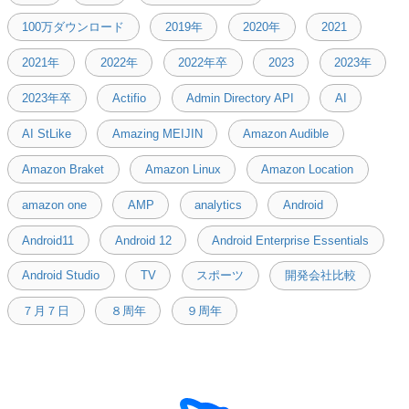
100万ダウンロード
2019年
2020年
2021
2021年
2022年
2022年卒
2023
2023年
2023年卒
Actifio
Admin Directory API
AI
AI StLike
Amazing MEIJIN
Amazon Audible
Amazon Braket
Amazon Linux
Amazon Location
amazon one
AMP
analytics
Android
Android11
Android 12
Android Enterprise Essentials
Android Studio
TV
スポーツ
開発会社比較
７月７日
８周年
９周年