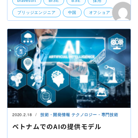
bravesoft
BrSE
BSE
採用
BrSEの魅力
ブリッジエンジニア
中国
オフショア
オフショア開発
受託開発
ディレクション
ベトナム
職種紹介
2020.2.18
技術・開発情報
テクノロジー・専門技術
ベトナムでのAIの提供モデル