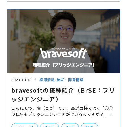
グループ会社
ベトナム
ニアショア
島根
開発実績
2020.10.12
採用情報
技術・開発情報
bravesoftの職種紹介（BrSE：ブリ
ッジエンジニア）
こんにちわ、陶（とう）です。 最近面接でよく「◯◯
の仕事もブリッジエンジニアができるんですか？」な
ど、聞かれることがあります。連休でちょうど振り返
りができたので、この記事を通してbravesoftでの