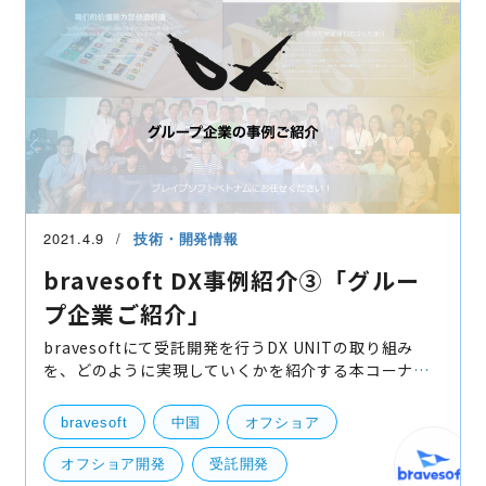
2021.4.9
技術・開発情報
bravesoft DX事例紹介③「グルー
プ企業ご紹介」
bravesoftにて受託開発を行うDX UNITの取り組み
を、どのように実現していくかを紹介する本コーナー
「DX事例紹介」ですが、今回はbravesoftのグループ
企業をご紹介させて頂きます。 bravesoftは設立の翌
bravesoft
中国
オフショア
年より中国で
オフショア開発
受託開発