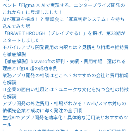
ベント「Figma × AIで実現する、エンタープライズ開発の
これから」に登壇しました！
AIが写真を採点！？ 懇親会に「写真判定システム」を持ち
込んでみた話
「BRAVE THROUGH（ブレイブする）」を掲げ、第23期が
スタートしました！
モバイルアプリ開発費用の内訳とは？見積もり相場や維持費
を徹底解説
【徹底解説】bravesoftの評判・実績・費用相場｜選ばれる
理由と1億DL超の成功事例
業務アプリ開発の相談はどこへ？おすすめの会社と費用相場
を解説
IT企業の面白い社風とは？ユニークな文化を持つ会社の特徴
を解説
アプリ開発の外注費用・相場がわかる！Web/スマホ対応の
依頼先企業と成功に導く発注の全手順
生成AIでアプリ開発を効率化！具体的な活用法とおすすめツ
ール