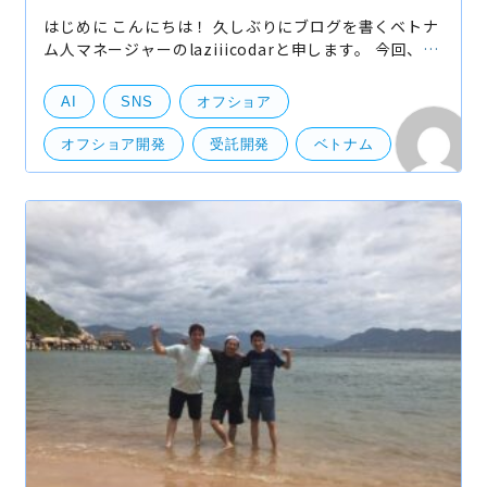
はじめに こんにちは！ 久しぶりにブログを書くベトナ
ム人マネージャーのlaziiicodarと申します。 今回、グ
ローバルビジネス展開という意味で、ベトナムでのAI
提供モデルをご紹介したいと思っております。 な
AI
SNS
オフショア
オフショア開発
受託開発
ベトナム
機械学習
機械学習・ディープラーニング