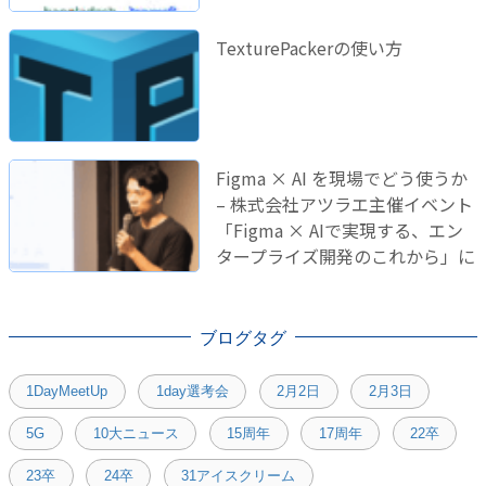
TexturePackerの使い方
Figma × AI を現場でどう使うか
– 株式会社アツラエ主催イベント
「Figma × AIで実現する、エン
タープライズ開発のこれから」に
登壇しました！
ブログタグ
1DayMeetUp
1day選考会
2月2日
2月3日
5G
10大ニュース
15周年
17周年
22卒
23卒
24卒
31アイスクリーム