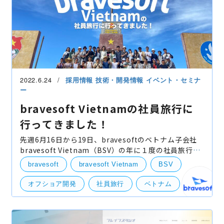
2022.6.24
採用情報
技術・開発情報
イベント・セミナ
ー
bravesoft Vietnamの社員旅行に
行ってきました！
先週6月16日から19日、bravesoftのベトナム子会社
bravesoft Vietnam（BSV）の年に１度の社員旅行が
ありまして、代表の菅澤をはじめとする弊社社員２名
bravesoft
bravesoft Vietnam
BSV
の３名がゲストとして本旅行に同行して参りました。
本ブログで
オフショア開発
社員旅行
ベトナム
社外イベント