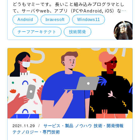
どうもマミーです。 長いこと組み込みプログラマとし
て、サーバやweb、アプリ（PCやAndroid, iOS）など
一通りのプログラムを経験して現在はチーフアーキテ
Android
bravesoft
Windows11
クトとして設計をメインにした業務を日々行なってお
ります
チーフアーキテクト
技術開発
Andoroid
2021.11.29
サービス・製品
ノウハウ
技術・開発情報
テクノロジー・専門技術