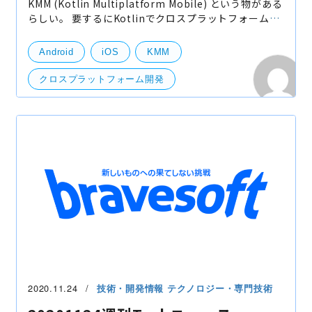
KMM (Kotlin Multiplatform Mobile) という物がある
らしい。 要するにKotlinでクロスプラットフォーム開
発が出来るって事。 でもFlutterやReact Nativeみた
いにUI層まで全部kotlinで書くっていうわけじゃな
Android
iOS
KMM
く、ビジ
クロスプラットフォーム開発
モバイルアプリ開発
技術開発
開発・便利ツール
Andoroid
2020.11.24
技術・開発情報
テクノロジー・専門技術