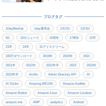
登壇しました！
ブログタグ
1DayMeetUp
1day選考会
2月2日
2月3日
5G
10大ニュース
15周年
17周年
22卒
23卒
24卒
31アイスクリーム
100万ダウンロード
2019年
2020年
2021
2021年
2022年
2022年卒
2023
2023年
2023年卒
Actifio
Admin Directory API
AI
AI StLike
Amazing MEIJIN
Amazon Audible
Amazon Braket
Amazon Linux
Amazon Location
amazon one
AMP
analytics
Android