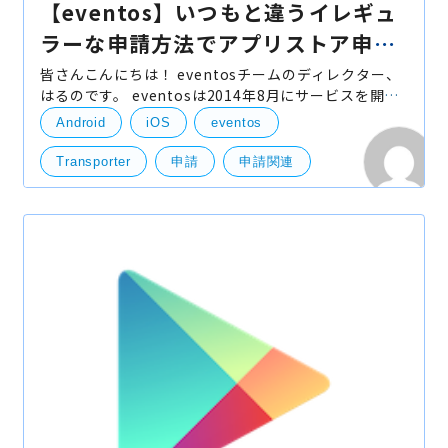
【eventos】いつもと違うイレギュ
ラーな申請方法でアプリストア申請
出してみた
皆さんこんにちは！ eventosチームのディレクター、
はるのです。 eventosは2014年8月にサービスを開始
して以来、リアルイベントや展示会に向けた公式アプ
Android
iOS
eventos
リが簡単に作成できるサービスとしてご利用いただい
ておりま
Transporter
申請
申請関連
開発実績
Andoroid