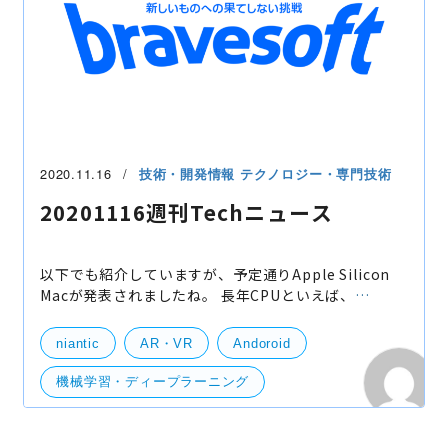
2020.11.16
技術・開発情報
テクノロジー・専門技術
20201116週刊Techニュース
以下でも紹介していますが、予定通りApple Silicon
Macが発表されましたね。 長年CPUといえば、
Intel/AMDで、ARMもちらほら名前として出ていまし
たが、Appleが搭載したり、AWSもARMベースのイン
niantic
AR・VR
Andoroid
スタンスを出したり
機械学習・ディープラーニング
開発・便利ツール
サーバー
検索