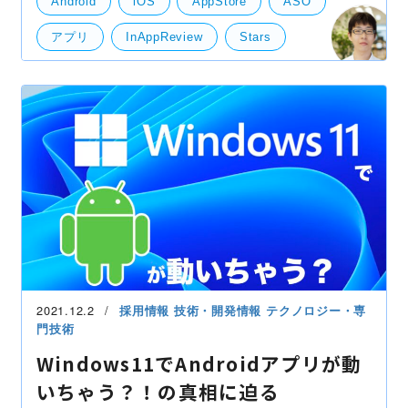
Android
iOS
AppStore
ASO
ス開発・共創開発とは？ まず、「グロース開発・
アプリ
InAppReview
Stars
アプリ内レビュー
グロース支援
ストア評価
レビュー
分析・アナリティクス
Stars（スターズ）
運用保守・マーケティング
2021.12.2
採用情報
技術・開発情報
テクノロジー・専
門技術
Windows11でAndroidアプリが動
いちゃう？！の真相に迫る