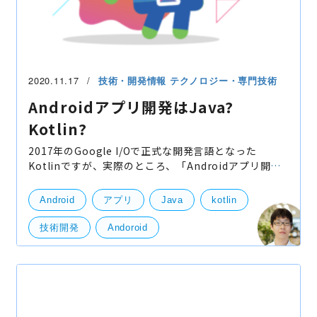
2020.11.17
技術・開発情報
テクノロジー・専門技術
Androidアプリ開発はJava?
Kotlin?
2017年のGoogle I/Oで正式な開発言語となった
Kotlinですが、実際のところ、「Androidアプリ開発
ならJavaとKotlinどっちが多いのか？」また、「どっ
ちが開発しやすいのか？」を記事にしたいと思いま
Android
アプリ
Java
kotlin
す。※Kotlinがどん
技術開発
Andoroid