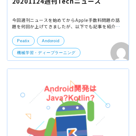
20201124週刊Techニュース
今回週刊ニュースを始めてからApple手数料問題の話
題を何回か上げてきましたが、以下でも記事を紹介し
ているように（特定の条件で）30％から15％に引き下
げることを発表しました。 これだけ問題になっていた
Peatix
Andoroid
対策か
機械学習・ディープラーニング
開発・便利ツール
サーバー
技術開発
Udemy
Storage Lends
Stadia
Android
Intel
GCP
Big Sur
web
Apple 手数料
API Level
iOS