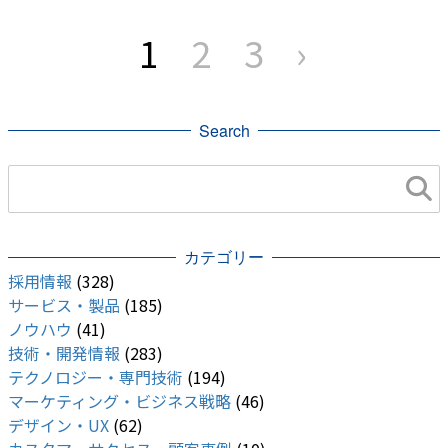
re:Invent
Project Taara
Android
投
稿
1
2
3
›
の
Honor
Google フォト
Google
ペ
ー
ジ
AR
web
Apple Silicon
iOS
送
り
Search
カテゴリー
採用情報
(328)
サービス・製品
(185)
ノウハウ
(41)
技術・開発情報
(283)
テクノロジー・専門技術
(194)
マーケティング・ビジネス戦略
(46)
デザイン・UX
(62)