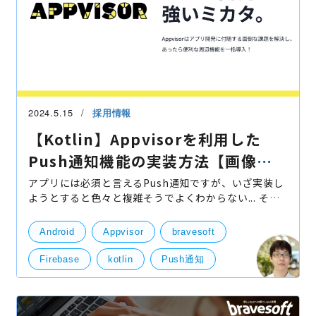
2024.5.15
採用情報
【Kotlin】Appvisorを利用した
Push通知機能の実装方法【画像と
サンプルコード付き】
アプリには必須と言えるPush通知ですが、いざ実装し
ようとすると色々と複雑そうでよくわからない... そん
な人に向けてAppvisorを利用した実装方法を紹介しま
す。 「Firebaseを使った場合とどう違うの？」 とい
Android
Appvisor
bravesoft
う人も
Firebase
kotlin
Push通知
WebPush