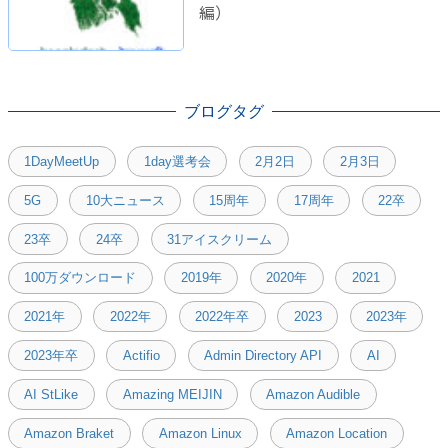
編）
ブログタグ
1DayMeetUp
1day選考会
2月2日
2月3日
5G
10大ニュース
15周年
17周年
22卒
23卒
24卒
31アイスクリーム
100万ダウンロード
2019年
2020年
2021
2021年
2022年
2022年卒
2023
2023年
2023年卒
Actifio
Admin Directory API
AI
AI StLike
Amazing MEIJIN
Amazon Audible
Amazon Braket
Amazon Linux
Amazon Location