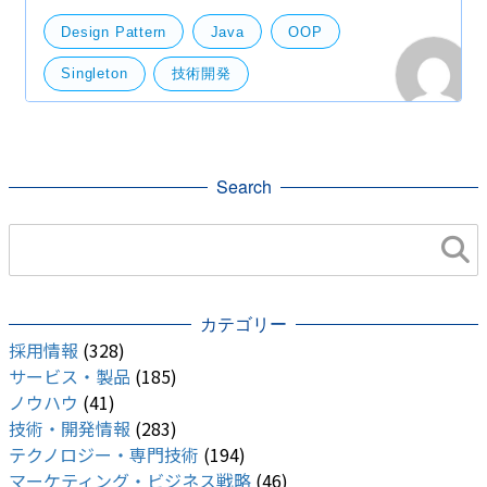
パターンについての議論があったのでこの機会に私も
深く検討してみました。 備忘録としてまとめた方が良
Design Pattern
Java
OOP
Singleton
技術開発
Search
カテゴリー
採用情報
(328)
サービス・製品
(185)
ノウハウ
(41)
技術・開発情報
(283)
テクノロジー・専門技術
(194)
マーケティング・ビジネス戦略
(46)