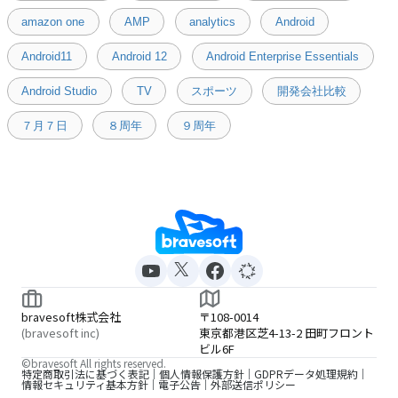
amazon one
AMP
analytics
Android
Android11
Android 12
Android Enterprise Essentials
Android Studio
TV
スポーツ
開発会社比較
７月７日
８周年
９周年
bravesoft株式会社
〒108-0014
(bravesoft inc)
東京都港区芝4-13-2 田町フロント
ビル6F
©bravesoft All rights reserved.
特定商取引法に基づく表記
個人情報保護方針
GDPRデータ処理規約
情報セキュリティ基本方針
電子公告
外部送信ポリシー