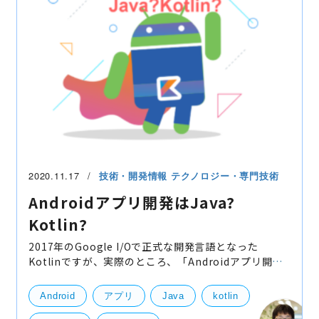
2020.11.17
技術・開発情報
テクノロジー・専門技術
Androidアプリ開発はJava?
Kotlin?
2017年のGoogle I/Oで正式な開発言語となった
Kotlinですが、実際のところ、「Androidアプリ開発
ならJavaとKotlinどっちが多いのか？」また、「どっ
ちが開発しやすいのか？」を記事にしたいと思いま
Android
アプリ
Java
kotlin
す。※Kotlinがどん