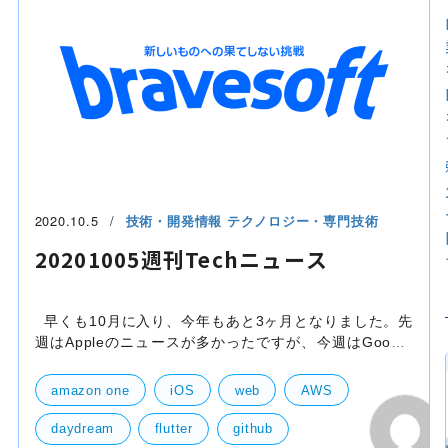
Android Enterprise Essentials
2020.10.5
技術・開発情報
テクノロジー・専門技術
20201005週刊Techニュース
早くも10月に入り、今年もあと3ヶ月となりました。先
週はAppleのニュースが多かったですが、今週はGoogle
のPixelも発表を中心に、Googleから色々な発表があり
ましたので、そちらも以下にまとめております。 東証
amazon one
iOS
web
AWS
daydream
flutter
github