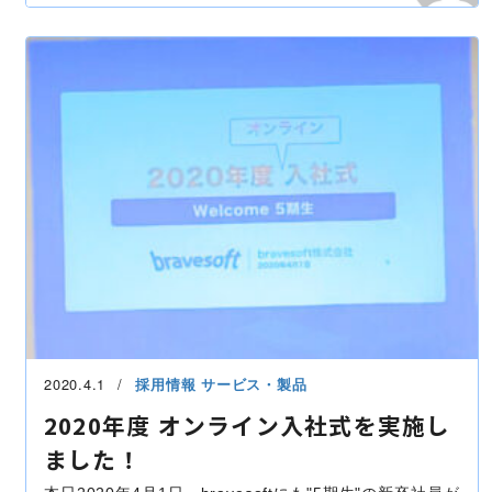
開発・便利ツール
サーバー
技術開発
検索
ブランディング
ブラジル
iOS
Silicon
mmap
IE
Google Play
EU
Docker Hub
web
Apple subscription
2020.4.1
採用情報
サービス・製品
2020年度 オンライン入社式を実施し
ました！