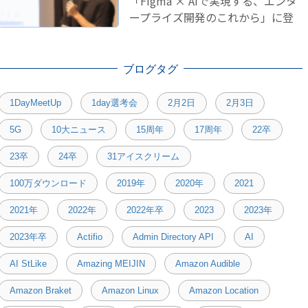
「Figma × AIで実現する、エンタ
ープライズ開発のこれから」に登
壇しました！
ブログタグ
1DayMeetUp
1day選考会
2月2日
2月3日
5G
10大ニュース
15周年
17周年
22卒
23卒
24卒
31アイスクリーム
100万ダウンロード
2019年
2020年
2021
2021年
2022年
2022年卒
2023
2023年
2023年卒
Actifio
Admin Directory API
AI
AI StLike
Amazing MEIJIN
Amazon Audible
Amazon Braket
Amazon Linux
Amazon Location