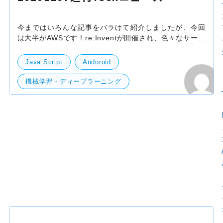
今まではいろんな記事をバラけて紹介しましたが、今回
は大半がAWSです！re:Inventが開催され、色々なサービ
スが紹介されました。 以下記事を紹介していますが、ぜ
ひ re:Inventのページも見てもらうとよいかと思いま
Java Script
Andoroid
機械学習・ディープラーニング
開発・便利ツール
サーバー
Xiaomi
Trainium
Small Business Program
re:Invent
Plasma Mobile
Panorama
Monitron
Actifio
Guru
Google Play
github
EKS
Babelfish
AWS
web
Apple Silicon
iOS