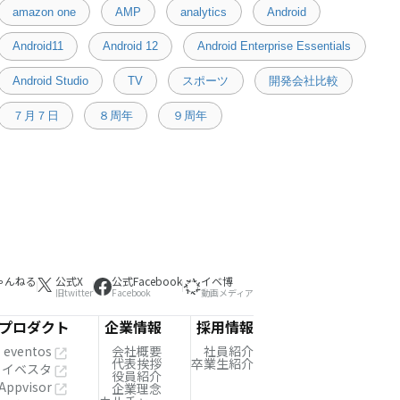
amazon one
AMP
analytics
Android
Android11
Android 12
Android Enterprise Essentials
Android Studio
TV
スポーツ
開発会社比較
７月７日
８周年
９周年
ゃんねる
公式X
公式Facebook
イベ博
旧twitter
Facebook
動画メディア
プロダクト
企業情報
採用情報
eventos
会社概要
社員紹介
代表挨拶
卒業生紹介
イベスタ
役員紹介
Appvisor
企業理念