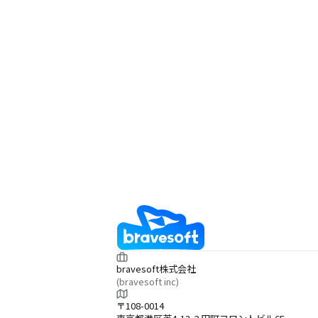
bravesoft株式会社
(bravesoft inc)
〒108-0014