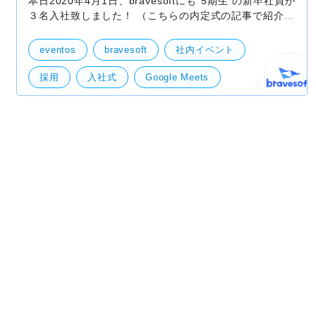
本日2020年4月1日、bravesoftにも"5期生"の新卒社員が
３名入社致しました！ （こちらの内定式の記事で紹介し
たメンバーですね）！ これから共に"最強のものづくり
集団"を目指す一員として、一緒に盛り上げていきま
eventos
bravesoft
社内イベント
採用
入社式
Google Meets
Google Play
Live!配信
ZOOM
オンライン
新卒