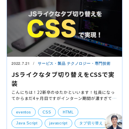
2022.7.21
サービス・製品
テクノロジー・専門技術
JSライクなタブ切り替えをCSSで実
装
こんにちは！22新卒のゆたかといいます！社員になっ
てからまだ4ヶ月目ですがインターン期間が濃すぎても
う長年いるかのような感覚に陥っております笑さて、
今回ご紹介したいのは「CSSでタブ切り替えを実装す
eventos
CSS
HTML
る方法
Java Script
javascript
タブ切り替え