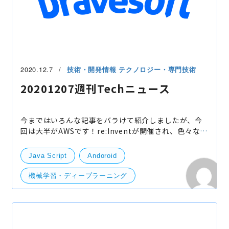
2020.12.7
技術・開発情報
テクノロジー・専門技術
20201207週刊Techニュース
今まではいろんな記事をバラけて紹介しましたが、今
回は大半がAWSです！re:Inventが開催され、色々なサ
ービスが紹介されました。 以下記事を紹介しています
が、ぜひ re:Inventのページも見てもらうとよいかと
Java Script
Andoroid
思いま
機械学習・ディープラーニング
開発・便利ツール
サーバー
Xiaomi
Trainium
Small Business Program