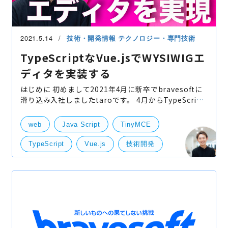
2021.5.14
技術・開発情報
テクノロジー・専門技術
TypeScriptなVue.jsでWYSIWIGエ
ディタを実装する
はじめに 初めまして2021年4月に新卒でbravesoftに
滑り込み入社しましたtaroです。 4月からTypeScript
なVue.jsでWYSIWIGエディタを実装していました！ 今
回紹介する内容は、TypeScriptなVue.jsでWYSIWIGエ
web
Java Script
TinyMCE
ディタを
TypeScript
Vue.js
技術開発