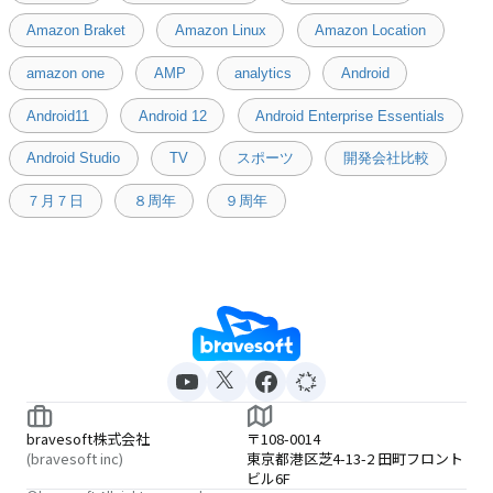
Amazon Braket
Amazon Linux
Amazon Location
amazon one
AMP
analytics
Android
Android11
Android 12
Android Enterprise Essentials
Android Studio
TV
スポーツ
開発会社比較
７月７日
８周年
９周年
bravesoft株式会社
〒108-0014
(bravesoft inc)
東京都港区芝4-13-2 田町フロント
ビル6F