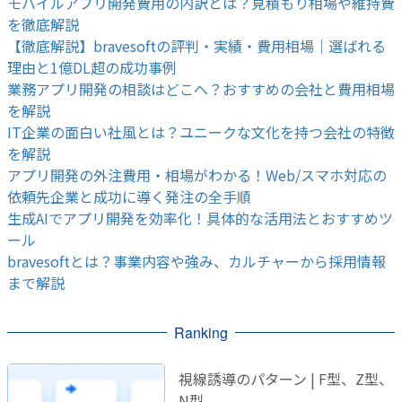
モバイルアプリ開発費用の内訳とは？見積もり相場や維持費
を徹底解説
【徹底解説】bravesoftの評判・実績・費用相場｜選ばれる
理由と1億DL超の成功事例
業務アプリ開発の相談はどこへ？おすすめの会社と費用相場
を解説
IT企業の面白い社風とは？ユニークな文化を持つ会社の特徴
を解説
アプリ開発の外注費用・相場がわかる！Web/スマホ対応の
依頼先企業と成功に導く発注の全手順
生成AIでアプリ開発を効率化！具体的な活用法とおすすめツ
ール
bravesoftとは？事業内容や強み、カルチャーから採用情報
まで解説
Ranking
視線誘導のパターン | F型、Z型、
N型