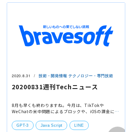
個人情報保護法
技術開発
サーバー
開発・便利ツール
機械学習・ディープラーニング
Andoroid
2020.8.31
技術・開発情報
テクノロジー・専門技術
20200831週刊Techニュース
8月も早くも終わりますね。今月は、TikTokや
WeChatの米中問題によるブロックや、iOSの課金に対
するアプリのストア公開停止など、スマホアプリにお
いてもいろいろな問題が起きておりました。 スマホビ
GPT-3
Java Script
LINE
ジネスを加速さ