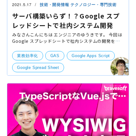
2021.5.17
技術・開発情報
テクノロジー・専門技術
サーバ構築いらず！？Google スプ
レッドシートで社内システム開発
みなさんこんにちは エンジニアのゆうきです。 今回は
Google スプレッドシートで社内システムの開発を行
なったのでその際の知見やメリット/デメリットについ
て紹介していきたいと思います。 まず先に、開
業務効率化
GAS
Google Apps Script
Google Spread Sheet
Google スプレッドシート
Java Script
サーバレス
技術開発
開発・便利ツール