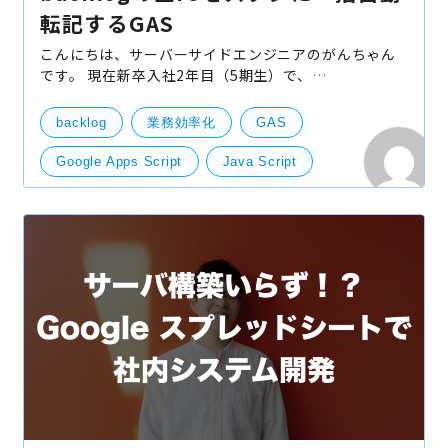
転記するGAS
こんにちは、サーバーサイドエンジニアのがんちゃん
です。 現在新卒入社2年目（5期生）で、
PHP(Laravel)、Vue.jsを中心に色々な言語を駆使しな
がら、AWSとも戯れつつ日々勉強しております。 今日
backlog
業務効率化
GAS
はバックログ（bac
Google Apps Script
Java Script
技術開発
開発・便利ツール