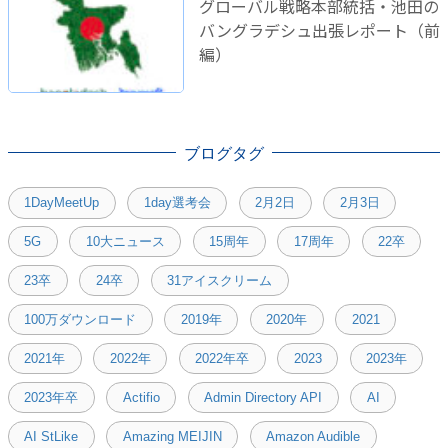
グローバル戦略本部統括・池田の
バングラデシュ出張レポート（前
編）
ブログタグ
1DayMeetUp
1day選考会
2月2日
2月3日
5G
10大ニュース
15周年
17周年
22卒
23卒
24卒
31アイスクリーム
100万ダウンロード
2019年
2020年
2021
2021年
2022年
2022年卒
2023
2023年
2023年卒
Actifio
Admin Directory API
AI
AI StLike
Amazing MEIJIN
Amazon Audible