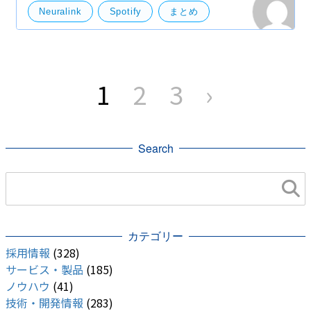
Neuralink
Spotify
まとめ
ニュース
技術
技術開発
開発・便利ツール
投
稿
1
2
3
›
の
機械学習・ディープラーニング
Andoroid
ペ
ー
ジ
送
り
Search
カテゴリー
採用情報
(328)
サービス・製品
(185)
ノウハウ
(41)
技術・開発情報
(283)