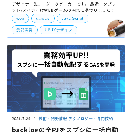
デザイナー&コーダーのゲーカーです。 最近、タブレ
ット/スマホ向けWEBゲームの開発に携わりました！
デザインを作成したり、開発担当が詰まったときには
web
canvas
Java Script
一緒にウンウン唸ってバグの原因を探ったり、テスト
を
受託開発
UI/UXデザイン
タッチインタラクション
ローディング
技術開発
UI・UXデザイン
2021.7.29
技術・開発情報
テクノロジー・専門技術
backlogの全PJをスプシに一括自動