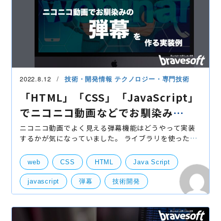
2022.8.12
技術・開発情報
テクノロジー・専門技術
「HTML」「CSS」「JavaScript」
でニコニコ動画などでお馴染み
の”弾幕”を作る実装例
ニコニコ動画でよく見える弾幕機能はどうやって実装
するかが気になっていました。 ライブラリを使った
ら、すぐにできると思いますが、サイトも重くなるリ
スクもあります。 今回はブログでライブラリとフレー
web
CSS
HTML
Java Script
ムワー
javascript
弾幕
技術開発
サーバー