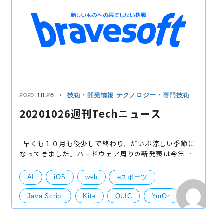
re:Invent
Plasma Mobile
Panorama
Monitron
Actifio
Guru
Google Play
github
EKS
Babelfish
AWS
web
Apple Silicon
iOS
2020.10.26
技術・開発情報
テクノロジー・専門技術
Android Enterprise Essentials
20201026週刊Techニュース
早くも１０月も後少しで終わり、だいぶ涼しい季節に
なってきました。ハードウェア周りの新発表は今年は
基本出尽くした感じですが、ソフトウェアはいつ新し
いサービス・技術が出てきてもおかしくはない世界で
AI
iOS
web
eスポーツ
すの
Java Script
Kite
QUIC
YurOn
スマートスピーカー
ブランディング