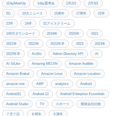
1DayMeetUp
1day選考会
2月2日
2月3日
5G
10大ニュース
15周年
17周年
22卒
23卒
24卒
31アイスクリーム
100万ダウンロード
2019年
2020年
2021
2021年
2022年
2022年卒
2023
2023年
2023年卒
Actifio
Admin Directory API
AI
AI StLike
Amazing MEIJIN
Amazon Audible
Amazon Braket
Amazon Linux
Amazon Location
amazon one
AMP
analytics
Android
Android11
Android 12
Android Enterprise Essentials
Android Studio
TV
スポーツ
開発会社比較
７月７日
８周年
９周年