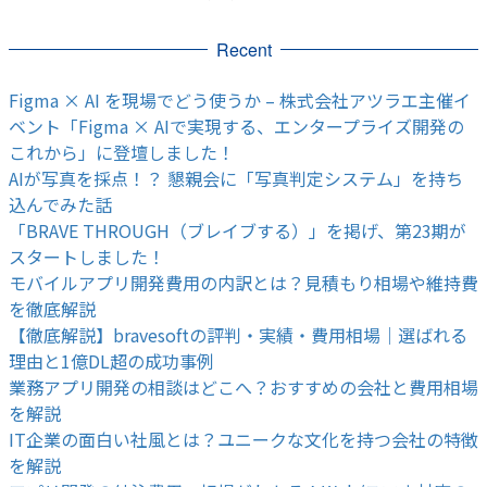
Recent
Figma × AI を現場でどう使うか – 株式会社アツラエ主催イ
ベント「Figma × AIで実現する、エンタープライズ開発の
これから」に登壇しました！
AIが写真を採点！？ 懇親会に「写真判定システム」を持ち
込んでみた話
「BRAVE THROUGH（ブレイブする）」を掲げ、第23期が
スタートしました！
モバイルアプリ開発費用の内訳とは？見積もり相場や維持費
を徹底解説
【徹底解説】bravesoftの評判・実績・費用相場｜選ばれる
理由と1億DL超の成功事例
業務アプリ開発の相談はどこへ？おすすめの会社と費用相場
を解説
IT企業の面白い社風とは？ユニークな文化を持つ会社の特徴
を解説