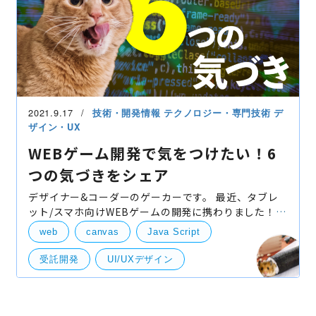
2021.9.17
技術・開発情報
テクノロジー・専門技術
デ
ザイン・UX
WEBゲーム開発で気をつけたい！6
つの気づきをシェア
デザイナー&コーダーのゲーカーです。 最近、タブレ
ット/スマホ向けWEBゲームの開発に携わりました！
デザインを作成したり、開発担当が詰まったときには
web
canvas
Java Script
一緒にウンウン唸ってバグの原因を探ったり、テスト
を
受託開発
UI/UXデザイン
タッチインタラクション
ローディング
技術開発
UI・UXデザイン