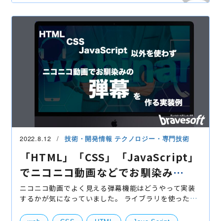
2022.8.12
技術・開発情報
テクノロジー・専門技術
「HTML」「CSS」「JavaScript」
でニコニコ動画などでお馴染み
の”弾幕”を作る実装例
ニコニコ動画でよく見える弾幕機能はどうやって実装
するかが気になっていました。 ライブラリを使った
ら、すぐにできると思いますが、サイトも重くなるリ
スクもあります。 今回はブログでライブラリとフレー