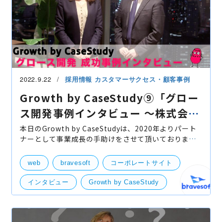
2022.9.22
採用情報
カスタマーサクセス・顧客事例
Growth by CaseStudy⑨「グロー
ス開発事例インタビュー 〜株式会社
アサイン様〜」
本日のGrowth by CaseStudyは、2020年よりパート
ナーとして事業成長の手助けをさせて頂いております
株式会社アサインの人事責任者 / シニアエージェント
の甲斐 祐太様、ブランドマネージャーの中野 遥様にイ
web
bravesoft
コーポレートサイト
ンタビュ
インタビュー
Growth by CaseStudy
デザイン
お客様インタビュー