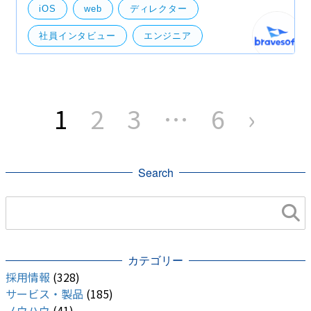
「DX事例紹介」ですが、今回はプロジェクトメンバー
iOS
web
ディレクター
が比較的に若いメンバーでありながら、お客様の要望
にお答えして
社員インタビュー
エンジニア
受託開発
ディレクション
Andoroid
投
稿
1
2
3
…
6
›
の
ペ
ー
ジ
送
り
Search
カテゴリー
採用情報
(328)
サービス・製品
(185)
ノウハウ
(41)