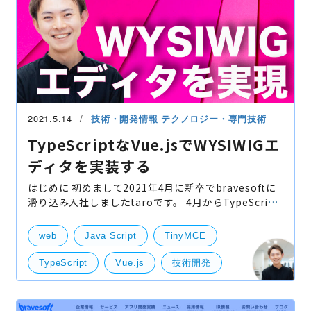
2021.5.14
技術・開発情報
テクノロジー・専門技術
TypeScriptなVue.jsでWYSIWIGエ
ディタを実装する
はじめに 初めまして2021年4月に新卒でbravesoftに
滑り込み入社しましたtaroです。 4月からTypeScript
なVue.jsでWYSIWIGエディタを実装していました！ 今
回紹介する内容は、TypeScriptなVue.jsでWYSIWIGエ
web
Java Script
TinyMCE
ディタを
TypeScript
Vue.js
技術開発