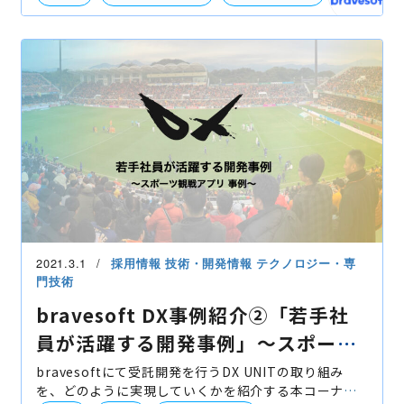
UI・UXデザイン
2021.3.1
採用情報
技術・開発情報
テクノロジー・専
門技術
bravesoft DX事例紹介②「若手社
員が活躍する開発事例」〜スポーツ
観戦アプリ事例〜
bravesoftにて受託開発を行うDX UNITの取り組み
を、どのように実現していくかを紹介する本コーナー