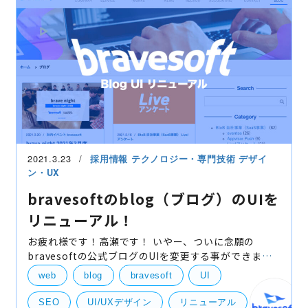
2021.3.23
採用情報
テクノロジー・専門技術
デザイ
ン・UX
bravesoftのblog（ブログ）のUIを
リニューアル！
お疲れ様です！高瀬です！ いやー、ついに念願の
bravesoftの公式ブログのUIを変更する事ができまし
た！パチパチパチパチ！ まだ一部修正中ではあります
web
blog
bravesoft
UI
が、下記のような見た目になりました。 （というかこ
の記事で
SEO
UI/UXデザイン
リニューアル