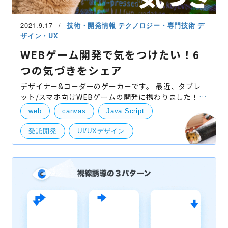
2021.9.17
技術・開発情報
テクノロジー・専門技術
デ
ザイン・UX
WEBゲーム開発で気をつけたい！6
つの気づきをシェア
デザイナー&コーダーのゲーカーです。 最近、タブレ
ット/スマホ向けWEBゲームの開発に携わりました！
デザインを作成したり、開発担当が詰まったときには
web
canvas
Java Script
一緒にウンウン唸ってバグの原因を探ったり、テスト
を
受託開発
UI/UXデザイン
タッチインタラクション
ローディング
技術開発
UI・UXデザイン