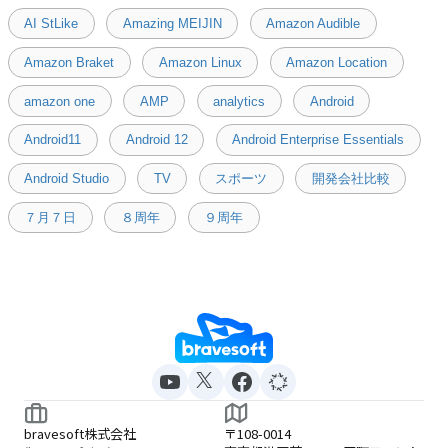
AI StLike
Amazing MEIJIN
Amazon Audible
Amazon Braket
Amazon Linux
Amazon Location
amazon one
AMP
analytics
Android
Android11
Android 12
Android Enterprise Essentials
Android Studio
TV
スポーツ
開発会社比較
７月７日
８周年
９周年
bravesoft株式会社
〒108-0014