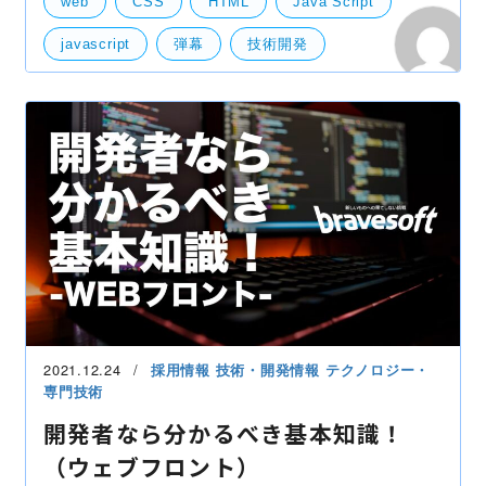
web
CSS
HTML
Java Script
ムワー
javascript
弾幕
技術開発
サーバー
2021.12.24
採用情報
技術・開発情報
テクノロジー・
専門技術
開発者なら分かるべき基本知識！
（ウェブフロント）