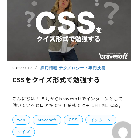
2022.9.12
採用情報
テクノロジー・専門技術
CSSをクイズ形式で勉強する
こんにちは！ ５月からbravesoftでインターンとして
働いているヒロアキです！業務では主にHTML, CSS,
JavaScriptといった言語を使いLive! アンケートを開
発しています。今回ブログを執筆する機会を頂いたの
web
bravesoft
CSS
インターン
でCSSの
クイズ