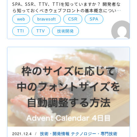
SPA、SSR、TTV、TTIを知っていますか？ 開発者な
ら知っておくべきウェブフロントの基本概念について
まとめてみました。 個人的には開発者だけでなくディ
web
bravesoft
CSR
SPA
レクターやPMも以下の内容に出てくる単語を使用する
ので、概
TTI
TTV
技術開発
2021.12.4
技術・開発情報
テクノロジー・専門技術