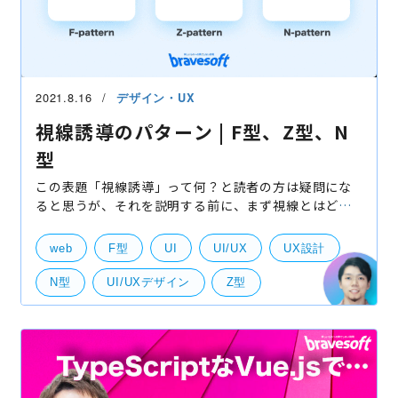
2021.8.16
デザイン・UX
視線誘導のパターン | F型、Z型、N
型
この表題「視線誘導」って何？と読者の方は疑問にな
ると思うが、それを説明する前に、まず視線とはどん
なものが考えて欲しい。 人の視線というのは同時に複
数の内容に注目できなく、限られている範囲しか見る
web
F型
UI
UI/UX
UX設計
ことが
N型
UI/UXデザイン
Z型
デザイン
視線誘導
UI・UXデザイン