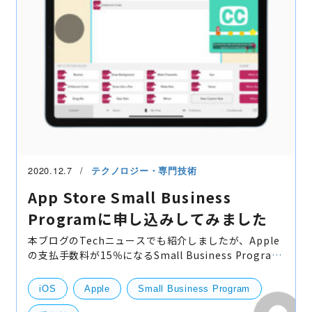
2020.12.7
テクノロジー・専門技術
App Store Small Business
Programに申し込みしてみました
本ブログのTechニュースでも紹介しましたが、Apple
の支払手数料が15％になるSmall Business Program
を開始しました。 早速ですので、弊社でも申し込みを
してみました。 作業自体はさくっと終わりますので、
iOS
Apple
Small Business Program
条件に