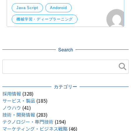
が、ぜひ re:Inventのページも見てもらうとよいかと
Java Script
Andoroid
思いま
機械学習・ディープラーニング
開発・便利ツール
サーバー
Xiaomi
Trainium
Small Business Program
Search
re:Invent
Plasma Mobile
Panorama
Monitron
Actifio
Guru
Google Play
github
EKS
カテゴリー
Babelfish
AWS
web
採用情報
(328)
Apple Silicon
iOS
サービス・製品
(185)
ノウハウ
(41)
Android Enterprise Essentials
技術・開発情報
(283)
テクノロジー・専門技術
(194)
マーケティング・ビジネス戦略
(46)