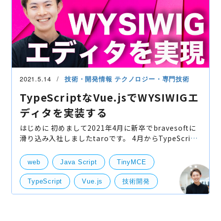
2021.5.14
技術・開発情報
テクノロジー・専門技術
TypeScriptなVue.jsでWYSIWIGエ
ディタを実装する
はじめに 初めまして2021年4月に新卒でbravesoftに
滑り込み入社しましたtaroです。 4月からTypeScript
なVue.jsでWYSIWIGエディタを実装していました！ 今
回紹介する内容は、TypeScriptなVue.jsでWYSIWIGエ
web
Java Script
TinyMCE
ディタを
TypeScript
Vue.js
技術開発