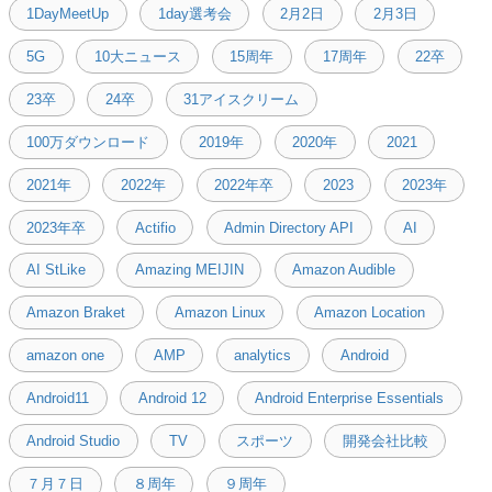
1DayMeetUp
1day選考会
2月2日
2月3日
5G
10大ニュース
15周年
17周年
22卒
23卒
24卒
31アイスクリーム
100万ダウンロード
2019年
2020年
2021
2021年
2022年
2022年卒
2023
2023年
2023年卒
Actifio
Admin Directory API
AI
AI StLike
Amazing MEIJIN
Amazon Audible
Amazon Braket
Amazon Linux
Amazon Location
amazon one
AMP
analytics
Android
Android11
Android 12
Android Enterprise Essentials
Android Studio
TV
スポーツ
開発会社比較
７月７日
８周年
９周年