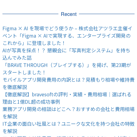
Recent
Figma × AI を現場でどう使うか – 株式会社アツラエ主催イ
ベント「Figma × AIで実現する、エンタープライズ開発の
これから」に登壇しました！
AIが写真を採点！？ 懇親会に「写真判定システム」を持ち
込んでみた話
「BRAVE THROUGH（ブレイブする）」を掲げ、第23期が
スタートしました！
モバイルアプリ開発費用の内訳とは？見積もり相場や維持費
を徹底解説
【徹底解説】bravesoftの評判・実績・費用相場｜選ばれる
理由と1億DL超の成功事例
業務アプリ開発の相談はどこへ？おすすめの会社と費用相場
を解説
IT企業の面白い社風とは？ユニークな文化を持つ会社の特徴
を解説