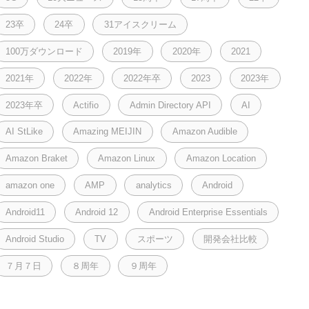
23卒
24卒
31アイスクリーム
100万ダウンロード
2019年
2020年
2021
2021年
2022年
2022年卒
2023
2023年
2023年卒
Actifio
Admin Directory API
AI
AI StLike
Amazing MEIJIN
Amazon Audible
Amazon Braket
Amazon Linux
Amazon Location
amazon one
AMP
analytics
Android
Android11
Android 12
Android Enterprise Essentials
Android Studio
TV
スポーツ
開発会社比較
７月７日
８周年
９周年