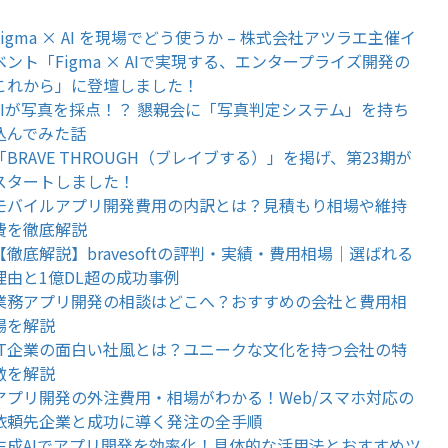
Figma × AI を現場でどう使うか – 株式会社アツラエ主催イ
ベント「Figma × AIで実現する、エンタープライズ開発の
これから」に登壇しました！
AIが写真を採点！？ 懇親会に「写真判定システム」を持ち
込んでみた話
「BRAVE THROUGH（ブレイブする）」を掲げ、第23期が
スタートしました！
モバイルアプリ開発費用の内訳とは？見積もり相場や維持
費を徹底解説
【徹底解説】bravesoftの評判・実績・費用相場｜選ばれる
理由と1億DL超の成功事例
業務アプリ開発の相談はどこへ？おすすめの会社と費用相
場を解説
IT企業の面白い社風とは？ユニークな文化を持つ会社の特
徴を解説
アプリ開発の外注費用・相場がわかる！Web/スマホ対応の
依頼先企業と成功に導く発注の全手順
生成AIでアプリ開発を効率化！具体的な活用法とおすすめツ