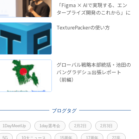
「Figma × AIで実現する、エン
タープライズ開発のこれから」に
登壇しました！
TexturePackerの使い方
グローバル戦略本部統括・池田の
バングラデシュ出張レポート
（前編）
ブログタグ
1DayMeetUp
1day選考会
2月2日
2月3日
5G
10大ニュース
15周年
17周年
22卒