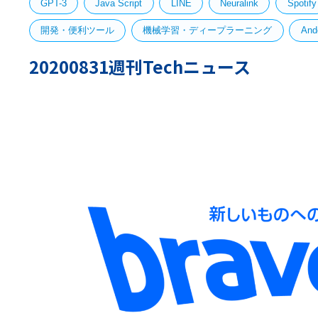
GPT-3
Java Script
LINE
Neuralink
Spotify
開発・便利ツール
機械学習・ディープラーニング
And
20200831週刊Techニュース