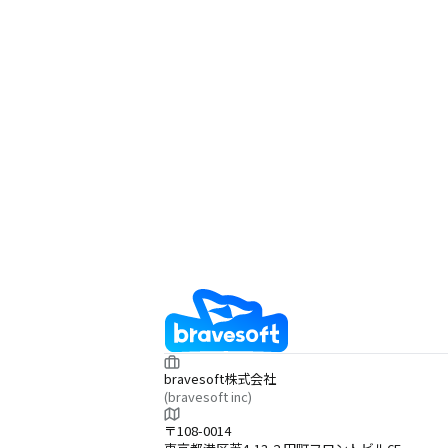
bravesoft株式会社
(bravesoft inc)
〒108-0014