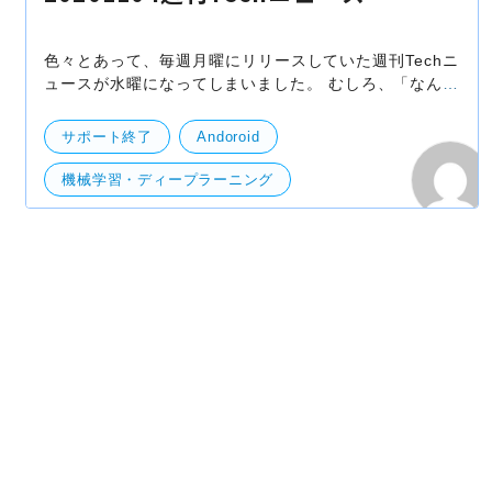
色々とあって、毎週月曜にリリースしていた週刊Techニ
ュースが水曜になってしまいました。 むしろ、「なんで
今週は月曜に更新されてないの？」という声が出るくら
い待っていただけているなら嬉しい限りですが。。。
サポート終了
Andoroid
機械学習・ディープラーニング
開発・便利ツール
サーバー
技術開発
検索
ブランディング
ブラジル
iOS
Silicon
mmap
IE
Google Play
EU
Docker Hub
web
Apple subscription