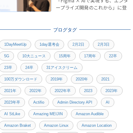
「Figma × AIで実現する、エンタ
ープライズ開発のこれから」に登
壇しました！
ブログタグ
1DayMeetUp
1day選考会
2月2日
2月3日
5G
10大ニュース
15周年
17周年
22卒
23卒
24卒
31アイスクリーム
100万ダウンロード
2019年
2020年
2021
2021年
2022年
2022年卒
2023
2023年
2023年卒
Actifio
Admin Directory API
AI
AI StLike
Amazing MEIJIN
Amazon Audible
Amazon Braket
Amazon Linux
Amazon Location