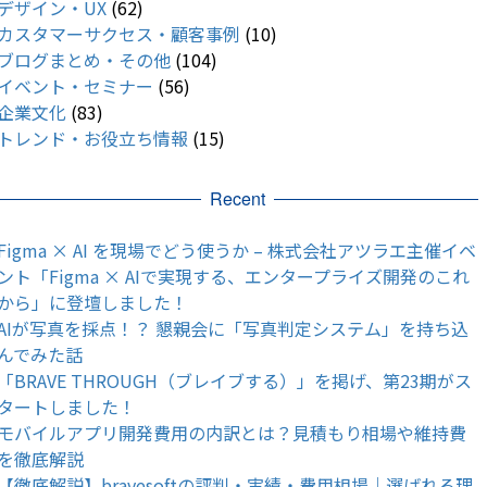
デザイン・UX
(62)
カスタマーサクセス・顧客事例
(10)
ブログまとめ・その他
(104)
イベント・セミナー
(56)
企業文化
(83)
トレンド・お役立ち情報
(15)
Recent
Figma × AI を現場でどう使うか – 株式会社アツラエ主催イベ
ント「Figma × AIで実現する、エンタープライズ開発のこれ
から」に登壇しました！
AIが写真を採点！？ 懇親会に「写真判定システム」を持ち込
んでみた話
「BRAVE THROUGH（ブレイブする）」を掲げ、第23期がス
タートしました！
モバイルアプリ開発費用の内訳とは？見積もり相場や維持費
を徹底解説
【徹底解説】bravesoftの評判・実績・費用相場｜選ばれる理