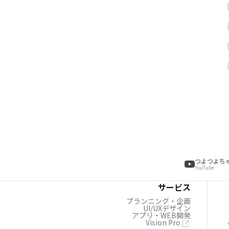
つよつよち
YouTube
サービス
プランニング・企画
UI/UXデザイン
アプリ・WEB開発
Vision Pro