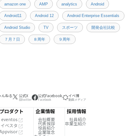
amazon one
AMP
analytics
Android
Android11
Android 12
Android Enterprise Essentials
Android Studio
TV
スポーツ
開発会社比較
７月７日
８周年
９周年
ゃんねる
公式X
公式Facebook
イベ博
旧twitter
Facebook
動画メディア
プロダクト
企業情報
採用情報
eventos
会社概要
社員紹介
代表挨拶
卒業生紹介
イベスタ
役員紹介
Appvisor
企業理念