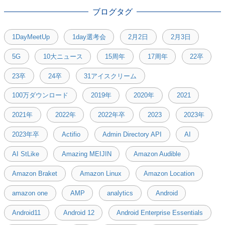
ブログタグ
1DayMeetUp
1day選考会
2月2日
2月3日
5G
10大ニュース
15周年
17周年
22卒
23卒
24卒
31アイスクリーム
100万ダウンロード
2019年
2020年
2021
2021年
2022年
2022年卒
2023
2023年
2023年卒
Actifio
Admin Directory API
AI
AI StLike
Amazing MEIJIN
Amazon Audible
Amazon Braket
Amazon Linux
Amazon Location
amazon one
AMP
analytics
Android
Android11
Android 12
Android Enterprise Essentials