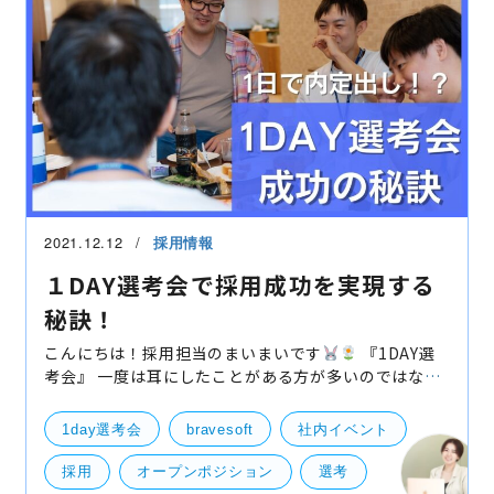
2021.12.12
採用情報
１DAY選考会で採用成功を実現する
秘訣！
こんにちは！採用担当のまいまいです
『1DAY選
考会』 一度は耳にしたことがある方が多いのではない
でしょうか？ 弊社では1DAY選考会を継続して開催して
おります。 「1DAY選考会ってなんですか？」「ぶっち
1day選考会
bravesoft
社内イベント
ゃ
採用
オープンポジション
選考