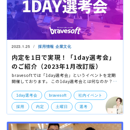
2023.1.25
採用情報
企業文化
内定を1日で実現！「1day選考会」
のご紹介（2023年1月改訂版）
bravesoftでは「1day選考会」というイベントを定期
開催しております。 この1day選考会とは何なのか？を
本ブログでご紹介いたします。 1day選考会とは… 読
んで字の如く「（土曜日曜の）1Day（1日で）選考（
1day選考会
bravesoft
社内イベント
採用
内定
土曜日
選考