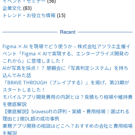
イベント・セミナー
(56)
企業文化
(83)
トレンド・お役立ち情報
(15)
Recent
Figma × AI を現場でどう使うか – 株式会社アツラエ主催イ
ベント「Figma × AIで実現する、エンタープライズ開発の
これから」に登壇しました！
AIが写真を採点！？ 懇親会に「写真判定システム」を持ち
込んでみた話
「BRAVE THROUGH（ブレイブする）」を掲げ、第23期が
スタートしました！
モバイルアプリ開発費用の内訳とは？見積もり相場や維持費
を徹底解説
【徹底解説】bravesoftの評判・実績・費用相場｜選ばれる
理由と1億DL超の成功事例
業務アプリ開発の相談はどこへ？おすすめの会社と費用相場
を解説