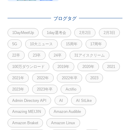
ブログタグ
1DayMeetUp
1day選考会
2月2日
2月3日
5G
10大ニュース
15周年
17周年
22卒
23卒
24卒
31アイスクリーム
100万ダウンロード
2019年
2020年
2021
2021年
2022年
2022年卒
2023
2023年
2023年卒
Actifio
Admin Directory API
AI
AI StLike
Amazing MEIJIN
Amazon Audible
Amazon Braket
Amazon Linux