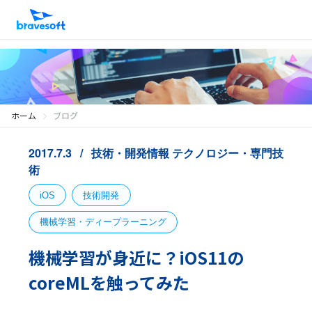
ホーム
ブログ
2017.7.3
技術・開発情報
テクノロジー・専門技
術
iOS
技術開発
機械学習・ディープラーニング
機械学習が身近に？iOS11の
coreMLを触ってみた