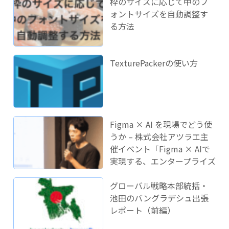
枠のサイズに応じて中のフ
ォントサイズを自動調整す
る方法
TexturePackerの使い方
Figma × AI を現場でどう使
うか – 株式会社アツラエ主
催イベント「Figma × AIで
実現する、エンタープライズ
開発のこれから」に登壇し
ました！
グローバル戦略本部統括・
池田のバングラデシュ出張
レポート（前編）