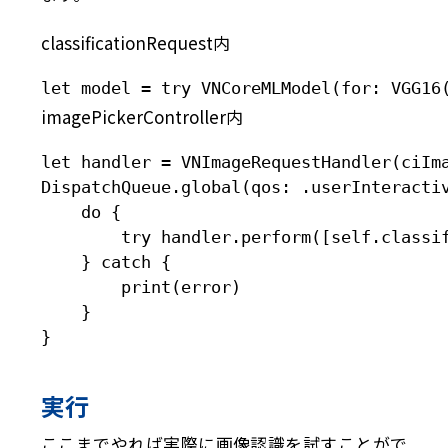
classificationRequest内
let model = try VNCoreMLModel(for: VG
imagePickerController内
let handler = VNImageRequestHandler(ciIm
DispatchQueue.global(qos: .userInteractiv
    do {

        try handler.perform([self.classi
    } catch {

        print(error)

    }

}
実行
ここまでやれば実際に画像認識を試すことがで