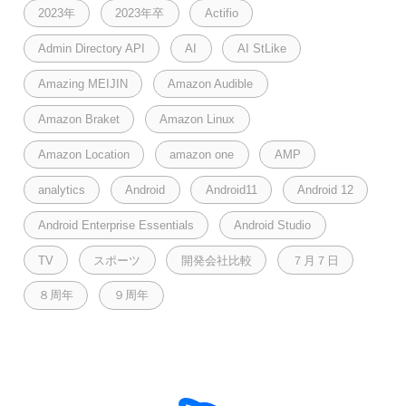
2023年
2023年卒
Actifio
Admin Directory API
AI
AI StLike
Amazing MEIJIN
Amazon Audible
Amazon Braket
Amazon Linux
Amazon Location
amazon one
AMP
analytics
Android
Android11
Android 12
Android Enterprise Essentials
Android Studio
TV
スポーツ
開発会社比較
７月７日
８周年
９周年