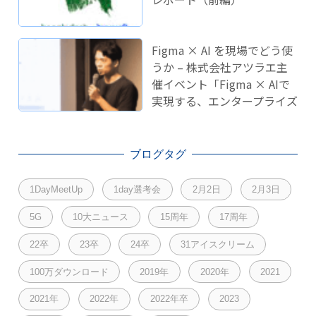
Figma × AI を現場でどう使
うか – 株式会社アツラエ主
催イベント「Figma × AIで
実現する、エンタープライズ
開発のこれから」に登壇し
ました！
ブログタグ
1DayMeetUp
1day選考会
2月2日
2月3日
5G
10大ニュース
15周年
17周年
22卒
23卒
24卒
31アイスクリーム
100万ダウンロード
2019年
2020年
2021
2021年
2022年
2022年卒
2023