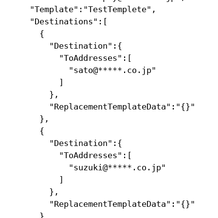
  "Template":"TestTemplete",

  "Destinations":[

    {

      "Destination":{

        "ToAddresses":[

          "sato@*****.co.jp"

        ]

      },

      "ReplacementTemplateData":"{}"

    },

    {

      "Destination":{

        "ToAddresses":[

          "suzuki@*****.co.jp"

        ]

      },

      "ReplacementTemplateData":"{}"

    }
