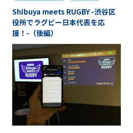
Shibuya meets RUGBY -渋谷区
役所でラグビー日本代表を応
援！-（後編）