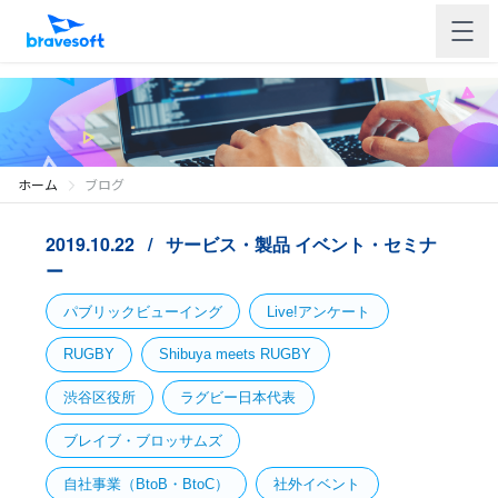
ホーム
ブログ
2019.10.22
サービス・製品
イベント・セミナ
ー
パブリックビューイング
Live!アンケート
RUGBY
Shibuya meets RUGBY
渋谷区役所
ラグビー日本代表
ブレイブ・ブロッサムズ
自社事業（BtoB・BtoC）
社外イベント