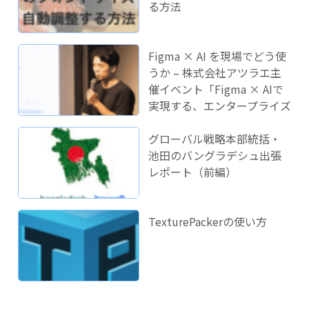
る方法
Figma × AI を現場でどう使
うか – 株式会社アツラエ主
催イベント「Figma × AIで
実現する、エンタープライズ
開発のこれから」に登壇し
ました！
グローバル戦略本部統括・
池田のバングラデシュ出張
レポート（前編）
TexturePackerの使い方