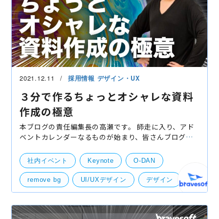
2021.12.11
採用情報
デザイン・UX
３分で作るちょっとオシャレな資料
作成の極意
本ブログの責任編集長の高瀬です。 師走に入り、アド
ベントカレンダーなるものが始まり、皆さんブログを
書いてくれて良い傾向です！ そしてアドベントカレン
ダー期間以前も書きまくっていた僕も、こうしてアド
社内イベント
Keynote
O-DAN
ベン
remove bg
UI/UXデザイン
デザイン
デザインツール
資料作成
UI・UXデザイン