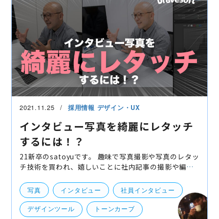
2021.11.25
採用情報
デザイン・UX
インタビュー写真を綺麗にレタッチ
するには！？
21新卒のsatoyuです。 趣味で写真撮影や写真のレタッ
チ技術を買われ、嬉しいことに社内記事の撮影や編集
を行う機会を度々いただいています。 そこで今回は
「インタビュー写真を綺麗にレタッチするにはどうし
写真
インタビュー
社員インタビュー
たらい
デザインツール
トーンカーブ