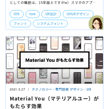
としての職歴は、15年越えですがw）スマホのアプリ
デザイン初心者が迷いがちなフォントについて、お話
ししたいと思います。弊社ブログでも何年に1回かは、
iOS
font
UX設計
UI/UXデザイン
このテ
フォント
システムフォント
デザインツール
UI・UXデザイン
2021.5.27
テクノロジー・専門技術
デザイン・UX
Material You（マテリアルユー）が
もたらす効果