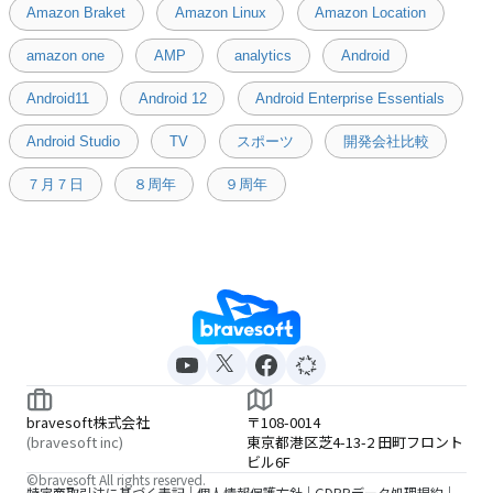
Amazon Braket
Amazon Linux
Amazon Location
amazon one
AMP
analytics
Android
Android11
Android 12
Android Enterprise Essentials
Android Studio
TV
スポーツ
開発会社比較
７月７日
８周年
９周年
bravesoft株式会社
〒108-0014
(bravesoft inc)
東京都港区芝4-13-2 田町フロント
ビル6F
©bravesoft All rights reserved.
特定商取引法に基づく表記
個人情報保護方針
GDPRデータ処理規約