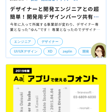
デザイナーと開発エンジニアとの超
簡単！開発用デザインパーツ共有方
法！
今年に入って所属する事業部が変わり、デザイナー専
業となった"ゆん"です！ 専業となったのでデザイナー
としてのブログを書きますが、 所でデザイナーの皆
様、エンジニアの方々とのパーツ共有はどうなさって
エンジニア
デザイナー
ますか
UI/UXデザイン
XD
zeplin
開発
デザインツール
パーツ書き出し
共有
開発・便利ツール
UI・UXデザイン