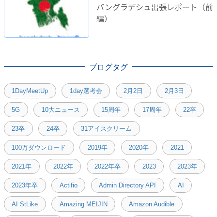
バングラデシュ出張レポート（前
編）
ブログタグ
1DayMeetUp
1day選考会
2月2日
2月3日
5G
10大ニュース
15周年
17周年
22卒
23卒
24卒
31アイスクリーム
100万ダウンロード
2019年
2020年
2021
2021年
2022年
2022年卒
2023
2023年
2023年卒
Actifio
Admin Directory API
AI
AI StLike
Amazing MEIJIN
Amazon Audible