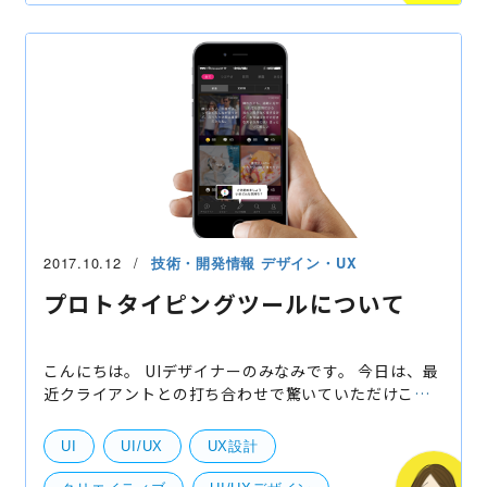
2017.10.12
技術・開発情報
デザイン・UX
プロトタイピングツールについて
こんにちは。 UIデザイナーのみなみです。 今日は、最
近クライアントとの打ち合わせで驚いていただけこと
があったので是非共有させてもらおうと思います！ そ
れは、デザインのレビューでのことなんですが、ブレ
UI
UI/UX
UX設計
イ