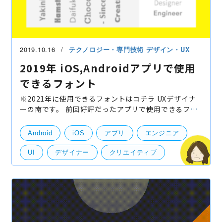
2019.10.16
テクノロジー・専門技術
デザイン・UX
2019年 iOS,Androidアプリで使用
できるフォント
※2021年に使用できるフォントはコチラ UXデザイナ
ーの南です。 前回好評だったアプリで使用できるフォ
ントの2019年最新版を紹介します。 過去の記事はこち
らから↓ 2017 アプリで使えるフォントについて 前回
Android
iOS
アプリ
エンジニア
はデ
UI
デザイナー
クリエイティブ
UI/UXデザイン
Xcode
アプリ申請
アプリ開発
デザイン
フォント
デザインツール
Andoroid