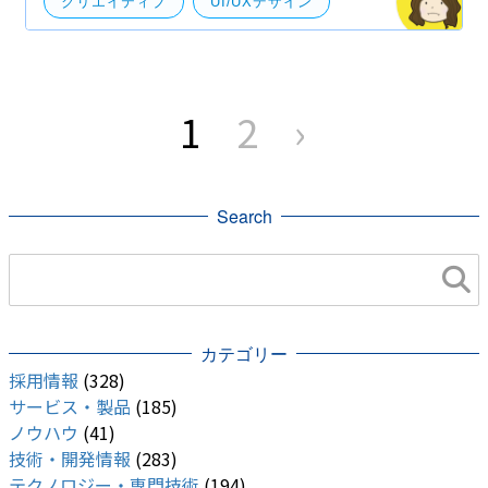
クリエイティブ
UI/UXデザイン
デザイン
ディレクション
デザインツール
UI・UXデザイン
投
稿
1
2
›
の
ペ
ー
ジ
送
り
Search
カテゴリー
採用情報
(328)
サービス・製品
(185)
ノウハウ
(41)
技術・開発情報
(283)
テクノロジー・専門技術
(194)