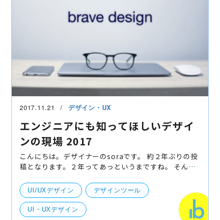
2017.11.21
デザイン・UX
エンジニアにも知ってほしいデザイ
ンの現場 2017
こんにちは。デザイナーのsoraです。 約２年ぶりの投
稿となります。２年ってあっというまですね。 そんな
あっというまの中でも目まぐるしく変化を遂げている
IT業界ですが、 ブレイブの制作現場も例に漏れず合理
UI/UXデザイン
デザインツール
性を
UI・UXデザイン