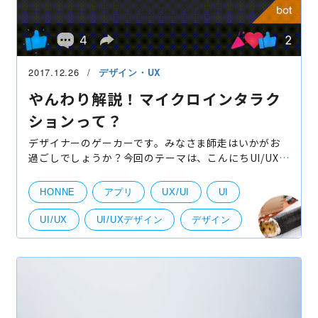
UI・UXデザイン
2017.12.26
デザイン・UX
やんわり解説！マイクロインタラク
ションって？
デザイナーのゲーカーです。みなさま師走はいかがお
過ごしでしょうか？今回のテーマは、こんにちUI/UXを
デザインする上で外せないキーワードとなってきてい
る「マイクロインタラクション」です。 そもそもマイ
HONNE
アプリ
UX/UI
UI
ク
UI/UX
UI/UXデザイン
デザイン
デザインツール
UI・UXデザイン