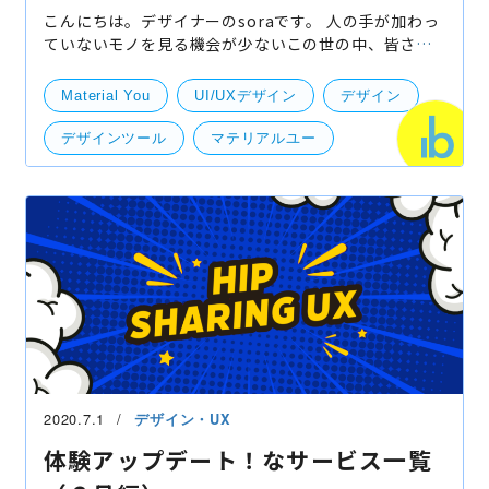
こんにちは。デザイナーのsoraです。 人の手が加わっ
ていないモノを見る機会が少ないこの世の中、皆さま
いかがお過ごしでしょうか。 自分は昨今のテクノロジ
ーにより進化していくツールを見る度、ワクワクして
Material You
UI/UXデザイン
デザイン
いま
デザインツール
マテリアルユー
Andoroid
UI・UXデザイン
2020.7.1
デザイン・UX
体験アップデート！なサービス一覧