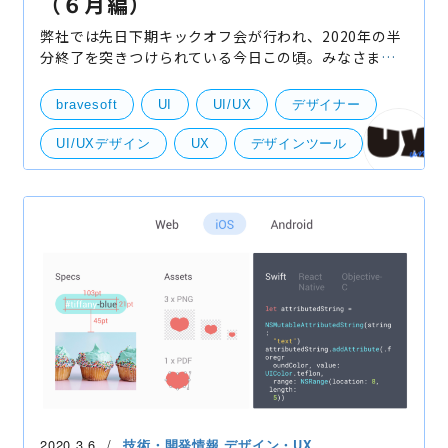
（６月編）
弊社では先日下期キックオフ会が行われ、2020年の半
分終了を突きつけられている今日この頃。みなさまい
かがお過ごしでしょうか。それでは早速６月の体験ア
ップデート！なサービスを紹介していきます。 「WW
bravesoft
UI
UI/UX
デザイナー
UI/UXデザイン
UX
デザインツール
UI・UXデザイン
2020.3.6
技術・開発情報
デザイン・UX