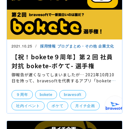
2021.10.25
採用情報
ブログまとめ・その他
企業文化
【祝！bokete９周年】第２回 社員
対抗 bokete-ボケて- 選手権
御報告が遅くなってしまいましたが… 2021年10月10
日を持って、bravesoftを代表するアプリ「bokete-
ボケて-」が９周年を迎えました！ そこで９周年を祝す
お祝いに、今年の１月に開催した「bravesoft社員対
９周年
bokete
bravesoft
抗 bokete
社内イベント
ボケて
月イチ企画
選手権