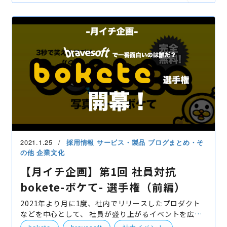
社内対抗
自社事業（BtoB・BtoC）
2021.1.25
採用情報
サービス・製品
ブログまとめ・そ
の他
企業文化
【月イチ企画】第1回 社員対抗
bokete-ボケて- 選手権（前編）
2021年より月に1度、社内でリリースしたプロダクト
などを中心として、 社員が盛り上がるイベントを広報
戦略本部より提供致します。その名も「月イチ企