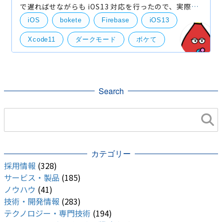
で遅ればせながらも iOS13 対応を行ったので、実際に
やったことをご紹介したいと思います。 ダークモード
iOS
bokete
Firebase
iOS13
無効化 iOS13 対応と聞いて真っ先に思いつくのがこの
ダ
Xcode11
ダークモード
ボケて
自社事業（BtoB・BtoC）
技術開発
Search
カテゴリー
採用情報
(328)
サービス・製品
(185)
ノウハウ
(41)
技術・開発情報
(283)
テクノロジー・専門技術
(194)