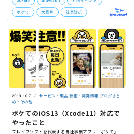
bokete
bravesoft
社内イベント
画」！ 基本的にゆるい感じの内容を記載しますので、
是非肩の力
ボケて
大喜利
社員対抗
月イチ企画
自社事業（BtoB・BtoC）
2019.10.7
サービス・製品
技術・開発情報
ブログまと
め・その他
ボケてのiOS13（Xcode11）対応で
やったこと
ブレイブソフトを代表する自社事業アプリ「ボケて」