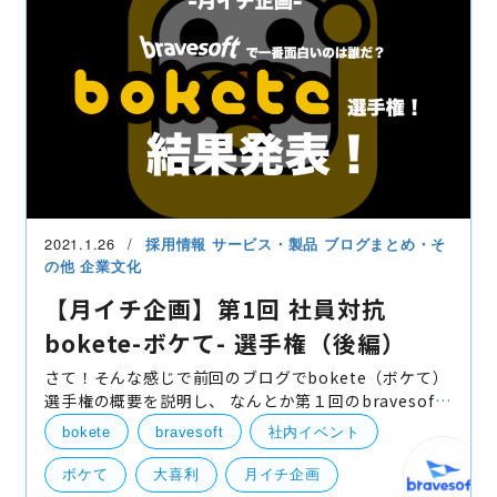
2021.1.26
採用情報
サービス・製品
ブログまとめ・そ
の他
企業文化
【月イチ企画】第1回 社員対抗
bokete-ボケて- 選手権（後編）
さて！そんな感じで前回のブログでbokete（ボケて）
選手権の概要を説明し、 なんとか第１回のbravesoft
ボケ王が決まりましたので、まいまいと振り返りなが
bokete
bravesoft
社内イベント
ら発表します！ ＊＊＊ 高瀬（以下高）「さて、そんな
感
ボケて
大喜利
月イチ企画