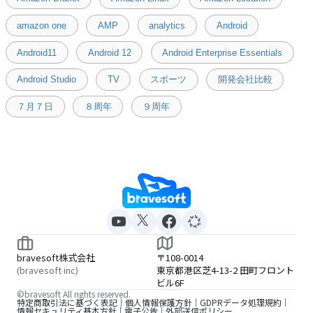
amazon one
AMP
analytics
Android
Android11
Android 12
Android Enterprise Essentials
Android Studio
TV
スポーツ
開発会社比較
７月７日
８周年
９周年
bravesoft株式会社
〒108-0014
(bravesoft inc)
東京都港区芝4-13-2 田町フロント
ビル6F
©bravesoft All rights reserved.
特定商取引法に基づく表記
個人情報保護方針
GDPRデータ処理規約
情報セキュリティ基本方針
電子公告
外部送信ポリシー